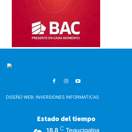
DISEÑO WEB:
INVERSIONES INFORMATICAS
Estado del tiempo
C
18.8
Tegucigalpa