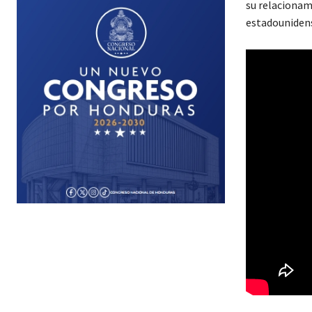
su relacionam
estadouniden