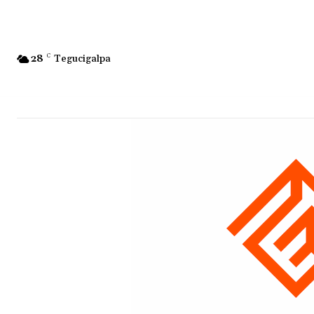
28
C
Tegucigalpa