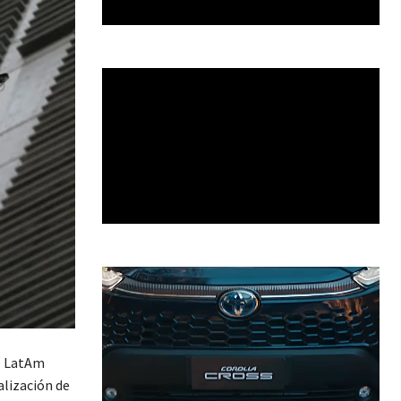
 I LatAm
alización de