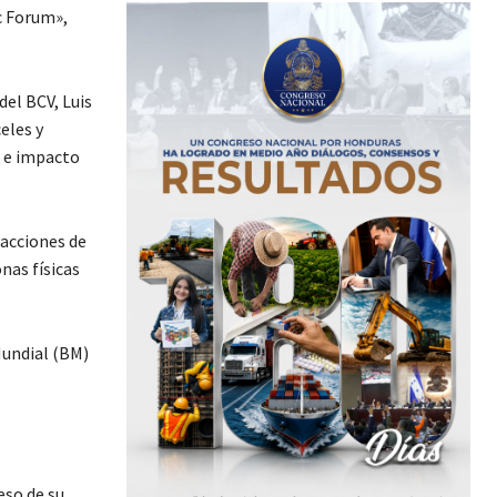
c Forum»,
del BCV, Luis
eles y
l e impacto
sacciones de
nas físicas
Mundial (BM)
eso de su