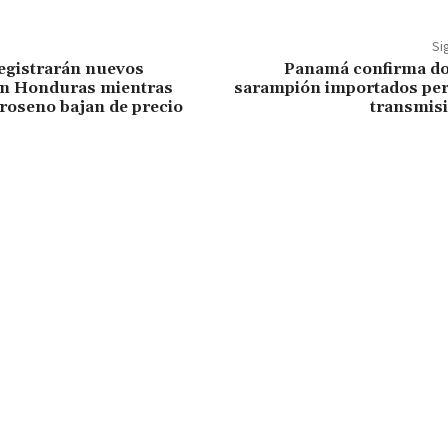
Si
egistrarán nuevos
Panamá confirma do
n Honduras mientras
sarampión importados per
eroseno bajan de precio
transmisi