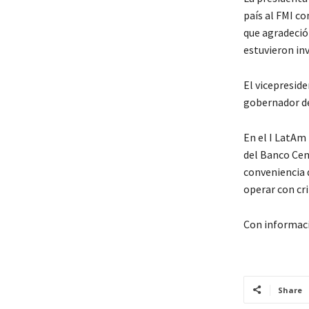
país al FMI c
que agradeció
estuvieron in
El vicepresid
gobernador del
En el I LatAm
del Banco Cent
conveniencia 
operar con cr
Con informac
Share