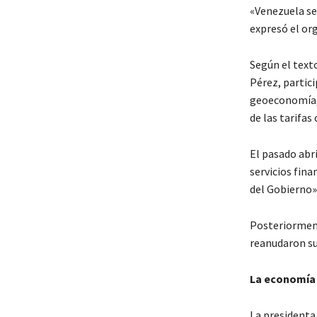
«Venezuela se
expresó el or
Según el texto
Pérez, partic
geoeconomía, 
de las tarifas
El pasado abri
servicios fin
del Gobierno»
Posteriorment
reanudaron su
La economía
La presidenta