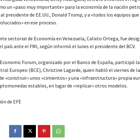
omo un «paso muy importante» para la economía de la nación petro
 al presidente de EE.UU., Donald Trump, y a «todos los equipos qu
volucrados» en ese proceso.
ente sectorial de Economía en Venezuela, Calixto Ortega, fue des
 país ante el FMI, según informó el lunes el presidente del BCV.
 Economic Forum, organizado por el Banco de España, participó la
ral Europeo (BCE), Christine Lagarde, quien habló el viernes de la
de «construir» unos «cimientos» y una «infraestructura» propia eu
iptomonedas estables, en lugar de «replicar» otros modelos.
ión de EFE