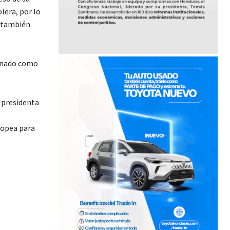
lera, por lo
e también
ignado como
 presidenta
ropea para