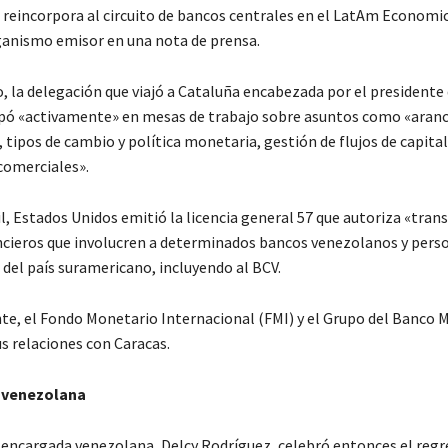
 reincorpora al circuito de bancos centrales en el LatAm Economi
ganismo emisor en una nota de prensa.
, la delegación que viajó a Cataluña encabezada por el presidente 
ipó «activamente» en mesas de trabajo sobre asuntos como «aranc
tipos de cambio y política monetaria, gestión de flujos de capita
 comerciales».
l, Estados Unidos emitió la licencia general 57 que autoriza «tran
ancieros que involucren a determinados bancos venezolanos y perso
 del país suramericano, incluyendo al BCV.
e, el Fondo Monetario Internacional (FMI) y el Grupo del Banco 
s relaciones con Caracas.
 venezolana
 encargada venezolana, Delcy Rodríguez, celebró entonces el regr