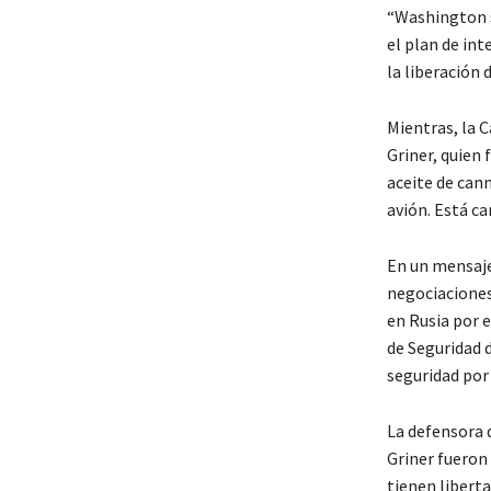
“Washington s
el plan de in
la liberación 
Mientras, la 
Griner, quien
aceite de cann
avión. Está ca
En un mensaje
negociaciones
en Rusia por e
de Seguridad 
seguridad por
La defensora 
Griner fueron 
tienen libert