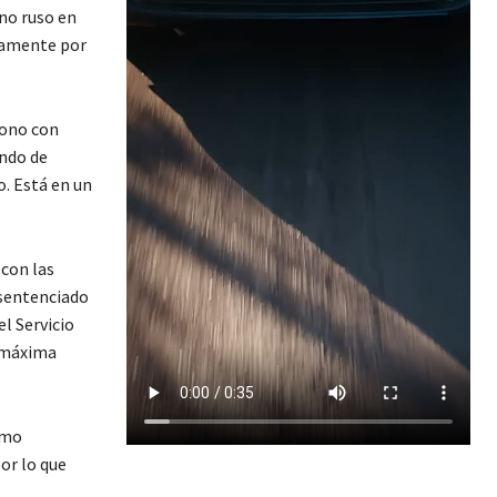
no ruso en
ivamente por
fono con
ando de
o. Está en un
con las
 sentenciado
el Servicio
e máxima
omo
or lo que