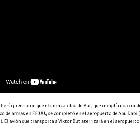
illería precisaron que el intercambio de But, que cumplía una cond
ico de armas en EE.UU., se completó en el aeropuerto de Abu Dabi
). El avión que transporta a Víktor But aterrizará en el aeropuert