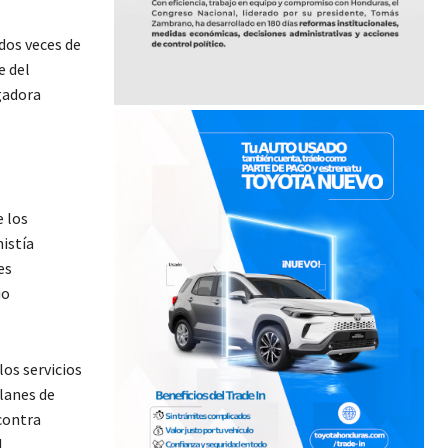
 dos veces de
e del
gadora
e los
istía
es
io
los servicios
lanes de
contra
l