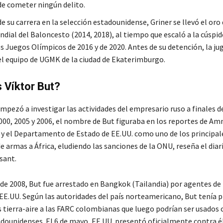
de cometer ningún delito.
de su carrera en la selección estadounidense, Griner se llevó el oro
dial del Baloncesto (2014, 2018), al tiempo que escaló a la cúspid
os Juegos Olímpicos de 2016 y de 2020. Antes de su detención, la ju
el equipo de UGMK de la ciudad de Ekaterimburgo.
 Víktor But?
pezó a investigar las actividades del empresario ruso a finales d
000, 2005 y 2006, el nombre de But figuraba en los reportes de Amn
 y el Departamento de Estado de EE.UU. como uno de los principal
 armas a África, eludiendo las sanciones de la ONU, reseña el diar
sant.
de 2008, But fue arrestado en Bangkok (Tailandia) por agentes de 
 EE.UU. Según las autoridades del país norteamericano, But tenía p
s tierra-aire a las FARC colombianas que luego podrían ser usados 
adounidenses. El 6 de mayo, EE.UU. presentó oficialmente contra é