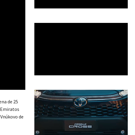
ena de 25
 (Emiratos
o Vnúkovo de