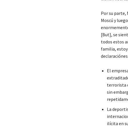
Por su parte,
Moscú y luego 
enormemente f
[But], se sien
todos estos a
familia, esto
declaraciónes 
El empresa
extraditad
terrorista
sin embarg
repetidame
La deporti
internacio
ilícita en 