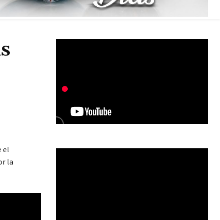
as
 el
or la