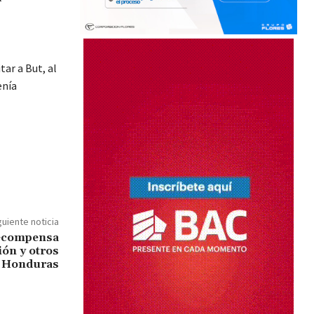
tar a But, al
enía
guiente noticia
recompensa
ión y otros
n Honduras