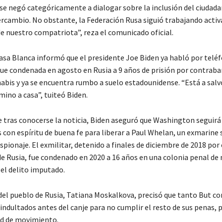
e negó categóricamente a dialogar sobre la inclusión del ciudada
tercambio. No obstante, la Federación Rusa siguió trabajando act
de nuestro compatriota”, reza el comunicado oficial.
Casa Blanca informó que el presidente Joe Biden ya habló por telé
 fue condenada en agosto en Rusia a 9 años de prisión por contrab
abis y ya se encuentra rumbo a suelo estadounidense. “Está a salv
mino a casa”, tuiteó Biden.
 tras conocerse la noticia, Biden aseguró que Washington seguirá 
 con espíritu de buena fe para liberar a Paul Whelan, un exmarine
spionaje. El exmilitar, detenido a finales de diciembre de 2018 por 
de Rusia, fue condenado en 2020 a 16 años en una colonia penal d
 el delito imputado.
del pueblo de Rusia, Tatiana Moskalkova, precisó que tanto But c
indultados antes del canje para no cumplir el resto de sus penas, p
ad de movimiento.