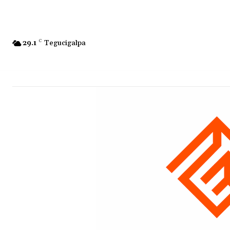
29.1
C
Tegucigalpa