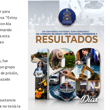
r para
osa. “Estoy
con Ala
u marido
a esta
 en
, fue
 un grupo
de prisión,
hazado
sustancia
e no tenía la