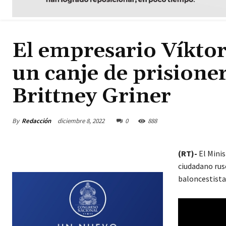
El empresario Víktor
un canje de prisione
Brittney Griner
By
Redacción
diciembre 8, 2022
0
888
(RT)-
El Minis
ciudadano ruso
baloncestista