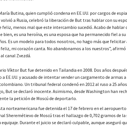
 María Butina, quien cumplió condena en EE.UU. por cargos de espia
volvió a Rusia, celebró la liberación de But tras hablar con su esp
eliz, menos mal que este intercambio sucedió. Acabo de hablar 
te bien, es una heroína, es una esposa que ha permanecido fiel a s
ños. Es un modelo para todos nosotros, no hago más que felicitar 
y feliz, mi corazón canta. No abandonamos a los nuestros”, afirmó
al canal Zvezdá.
rio Víktor But fue detenido en Tailandia en 2008. Dos años después
o a EE.UU. y acusado de intentar vender un cargamento de armas a
 colombiano. Un tribunal federal condenó en 2012 al ruso a 25 años 
o, But se declaró inocente. Asimismo, desde Washington han rec
nte la petición de Moscú de deportarlo.
sta norteamericana fue detenida el 17 de febrero en el aeropuerto
nal Sheremétievo de Moscú tras el hallazgo de 0,702 gramos de la 
su equipaje. Durante el juicio se declaró culpable, aunque aseguró qu