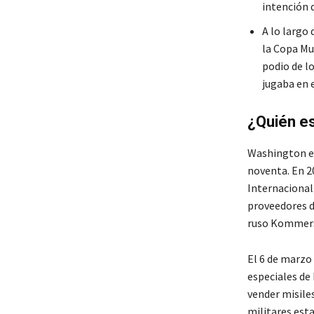
intención 
A lo largo 
la Copa Mun
podio de l
jugaba en 
¿Quién es
Washington em
noventa. En 2
Internacional
proveedores de
ruso Kommer
El 6 de marzo 
especiales de
vender misile
militares est