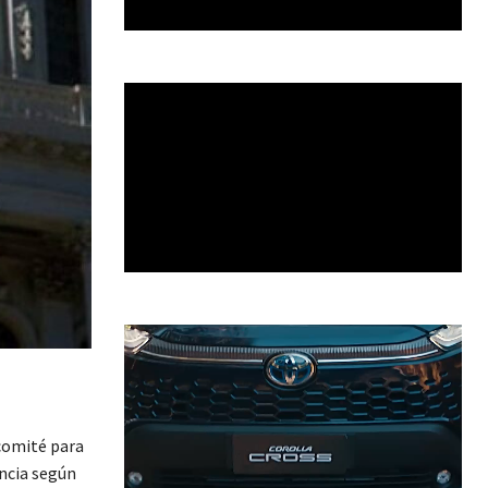
bcomité para
ncia según