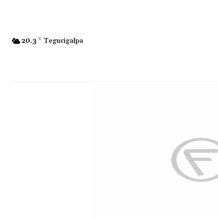
20.3
C
Tegucigalpa