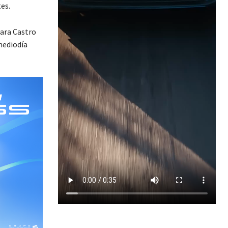
es.
mara Castro
 mediodía