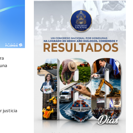
ra
 una
 justicia