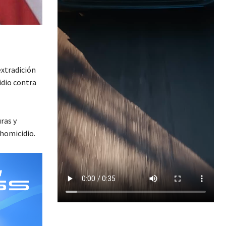
extradición
idio contra
ras y
homicidio.