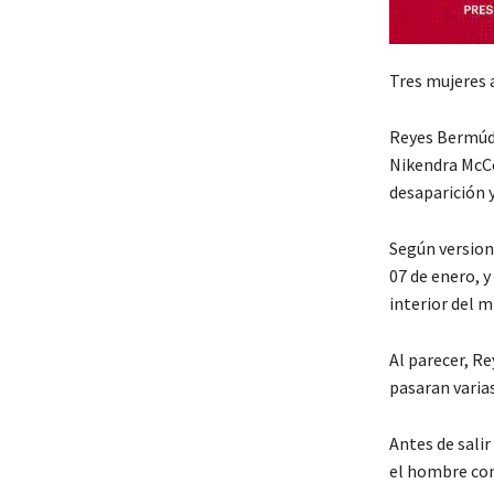
Tres mujeres a
Reyes Bermúde
Nikendra McCoy
desaparición 
Según versione
07 de enero, y
interior del 
Al parecer, R
pasaran varias
Antes de salir
el hombre con