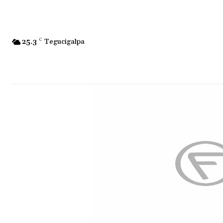
25.3
C
Tegucigalpa