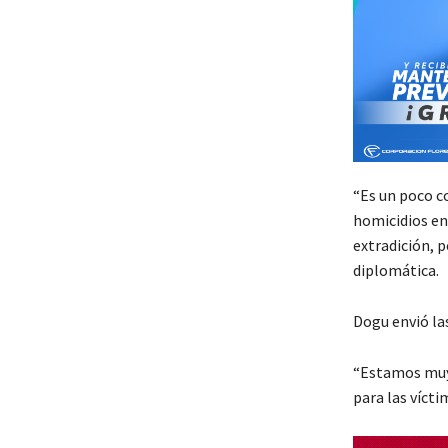
“Es un poco c
homicidios en
extradición, 
diplomática.
Dogu envió las
“Estamos muy 
para las víct