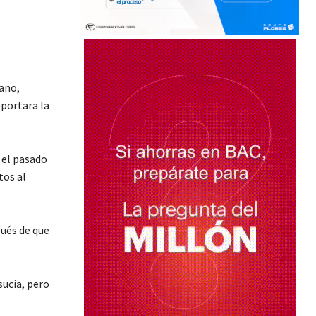
zano,
eportara la
 el pasado
tos al
ués de que
sucia, pero