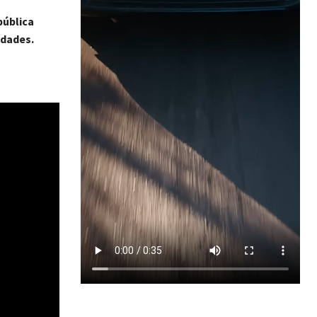
pública
idades.