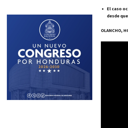
El caso oc
desde que
OLANCHO, H