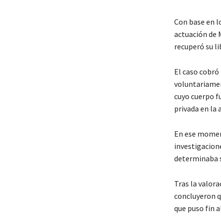
Con base en l
actuación de 
recuperó su li
El caso cobró 
voluntariament
cuyo cuerpo f
privada en la 
En ese moment
investigacione
determinaba s
Tras la valora
concluyeron qu
que puso fin a