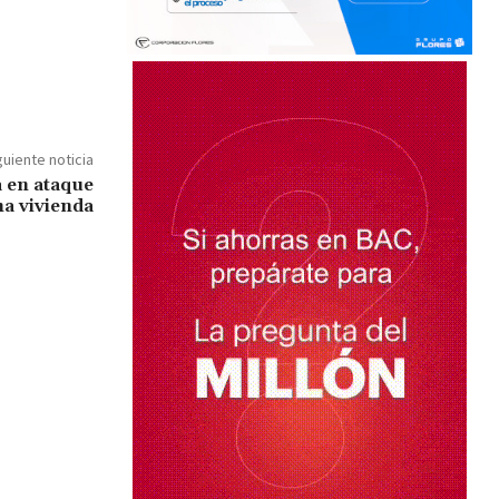
guiente noticia
a en ataque
a vivienda