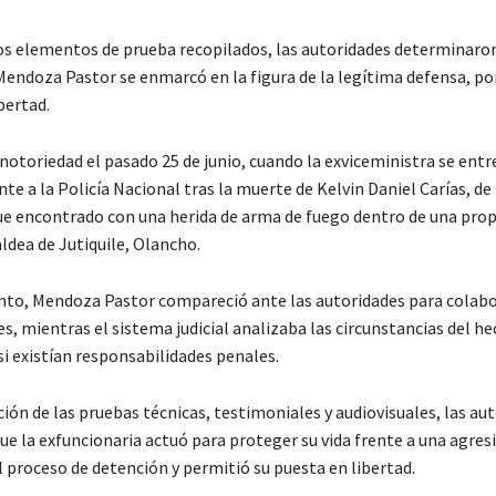
os elementos de prueba recopilados, las autoridades determinaron
Mendoza Pastor se enmarcó en la figura de la legítima defensa, por
bertad.
notoriedad el pasado 25 de junio, cuando la exviceministra se ent
e a la Policía Nacional tras la muerte de Kelvin Daniel Carías, de
ue encontrado con una herida de arma de fuego dentro de una pro
aldea de Jutiquile, Olancho.
o, Mendoza Pastor compareció ante las autoridades para colabo
s, mientras el sistema judicial analizaba las circunstancias del he
i existían responsabilidades penales.
ción de las pruebas técnicas, testimoniales y audiovisuales, las au
e la exfuncionaria actuó para proteger su vida frente a una agresi
l proceso de detención y permitió su puesta en libertad.