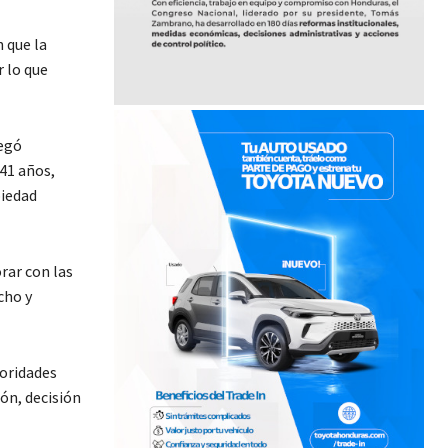
 que la
 lo que
regó
 41 años,
piedad
rar con las
cho y
toridades
ón, decisión