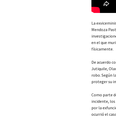
La exviceminis
Mendoza Pasto
investigacione
en el que mur
físicamente.
De acuerdo co
Jutiquile, Ol
robo. Según l
proteger su in
Como parte de 
incidente, lo
por la exfunc
ocurrió el cas