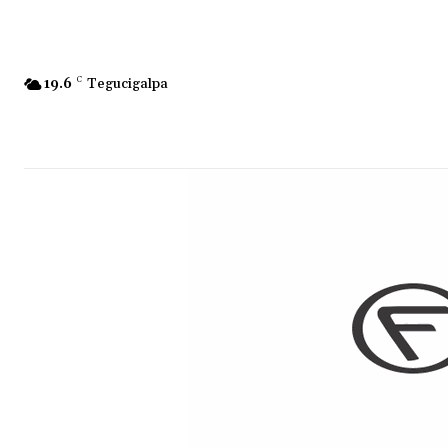
19.6
C
Tegucigalpa