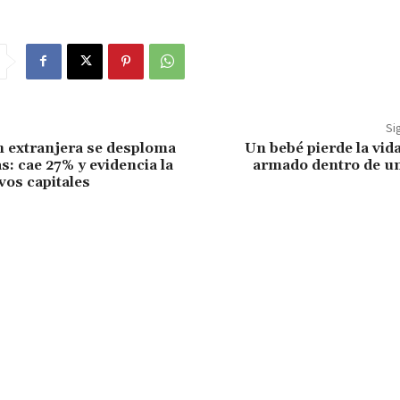
Si
n extranjera se desploma
Un bebé pierde la vid
: cae 27% y evidencia la
armado dentro de un
vos capitales