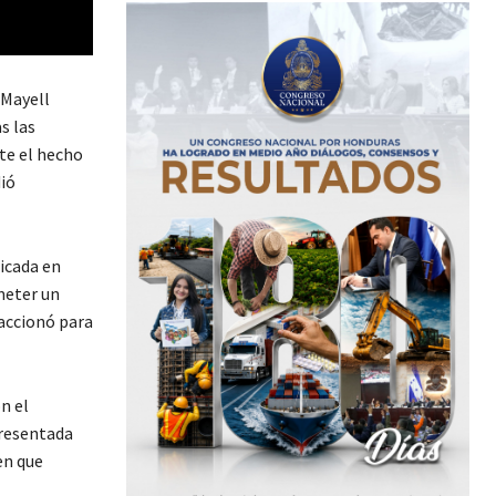
 Mayell
s las
nte el hecho
ió
icada en
meter un
eaccionó para
n el
presentada
en que