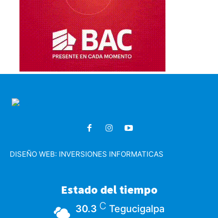
DISEÑO WEB:
INVERSIONES INFORMATICAS
Estado del tiempo
C
30.3
Tegucigalpa