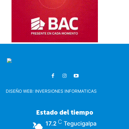
DISEÑO WEB:
INVERSIONES INFORMATICAS
Estado del tiempo
C
17.2
Tegucigalpa