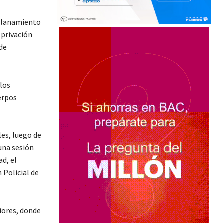
allanamiento
 privación
 de
 los
erpos
les, luego de
una sesión
d, el
 Policial de
iores, donde