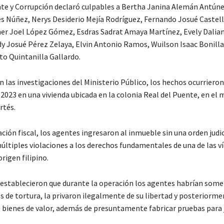
e y Corrupción declaró culpables a Bertha Janina Alemán Antúne
 Núñez, Nerys Desiderio Mejía Rodríguez, Fernando Josué Castel
er Joel López Gómez, Esdras Sadrat Amaya Martínez, Evely Dalian
y Josué Pérez Zelaya, Elvin Antonio Ramos, Wuilson Isaac Bonill
to Quintanilla Gallardo.
 las investigaciones del Ministerio Público, los hechos ocurrieron 
2023 en una vivienda ubicada en la colonia Real del Puente, en el 
rtés.
ción fiscal, los agentes ingresaron al inmueble sin una orden judici
ltiples violaciones a los derechos fundamentales de una de las ví
rigen filipino.
 establecieron que durante la operación los agentes habrían somet
s de tortura, la privaron ilegalmente de su libertad y posteriorme
 bienes de valor, además de presuntamente fabricar pruebas para j