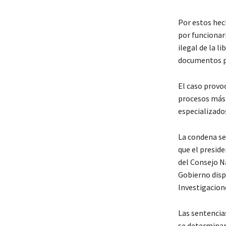
Por estos hec
por funcionar
ilegal de la l
documentos pú
El caso provoc
procesos más 
especializado
La condena se 
que el presid
del Consejo Na
Gobierno dispu
Investigacion
Las sentencia
se determinar