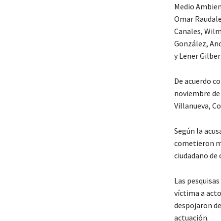
Medio Ambient
Omar Raudales
Canales, Wilm
González, And
y Lener Gilber
De acuerdo con
noviembre de 
Villanueva, Co
Según la acusa
cometieron mú
ciudadano de o
Las pesquisas
víctima a acto
despojaron de
actuación.