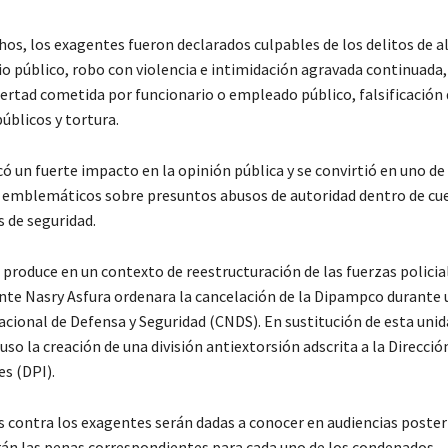
hos, los exagentes fueron declarados culpables de los delitos de 
io público, robo con violencia e intimidación agravada continuada,
ibertad cometida por funcionario o empleado público, falsificación
blicos y tortura.
ó un fuerte impacto en la opinión pública y se convirtió en uno de
emblemáticos sobre presuntos abusos de autoridad dentro de cu
s de seguridad.
produce en un contexto de reestructuración de las fuerzas policia
ente Nasry Asfura ordenara la cancelación de la Dipampco durante 
cional de Defensa y Seguridad (CNDS). En sustitución de esta unida
so la creación de una división antiextorsión adscrita a la Dirección
es (DPI).
s contra los exagentes serán dadas a conocer en audiencias poster
án las penas correspondientes para cada uno de los condenados.