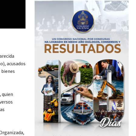
arecida
co), acusados
s bienes
, quien
iversos
las
 Organizada,