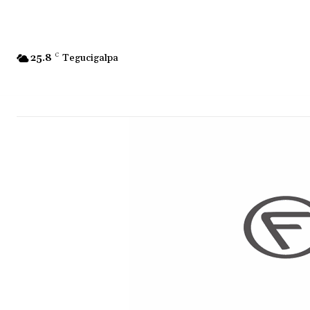
25.8
C
Tegucigalpa