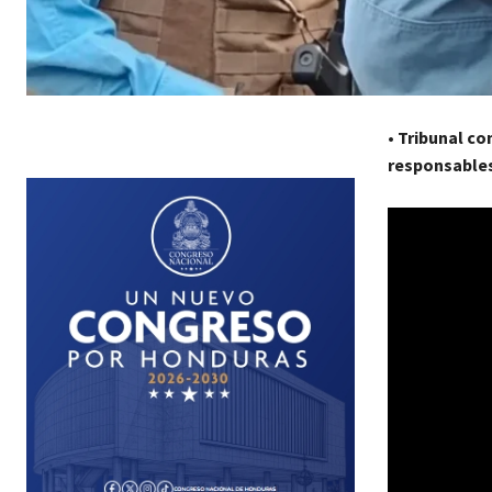
•
Tribunal co
responsables