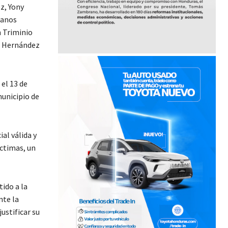
z, Yony
lanos
 Triminio
a Hernández
el 13 de
municipio de
al válida y
ctimas, un
ido a la
nte la
ustificar su