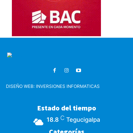
DISEÑO WEB:
INVERSIONES INFORMATICAS
Estado del tiempo
C
18.8
Tegucigalpa
Categorías