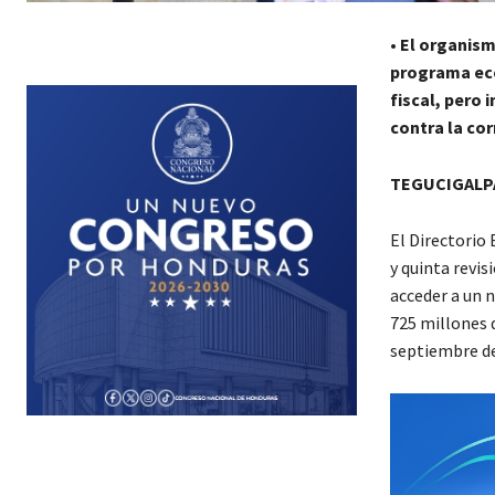
•
El organism
programa eco
fiscal, pero 
contra la co
TEGUCIGALPA
El Directorio
y quinta revi
acceder a un 
725 millones 
septiembre de