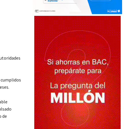
autoridades
n cumplidos
eses.
able
ulsado
o de