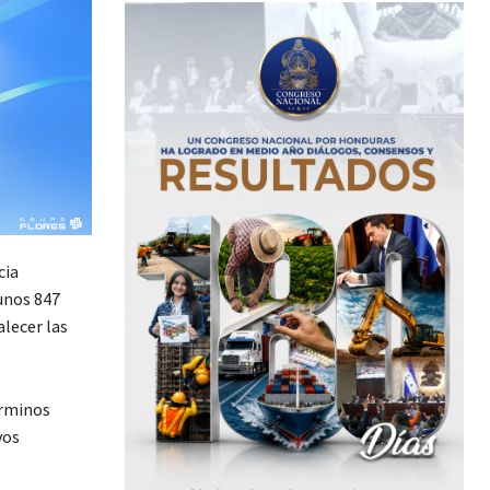
cia
unos 847
lecer las
érminos
vos