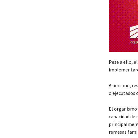
Pese a ello, e
implementaron
Asimismo, res
o ejecutados 
El organismo 
capacidad de r
principalmente
remesas famil