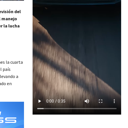
visión del
l manejo
r la lucha
es la cuarta
l país
levando a
ado en