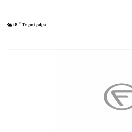
18
C
Tegucigalpa