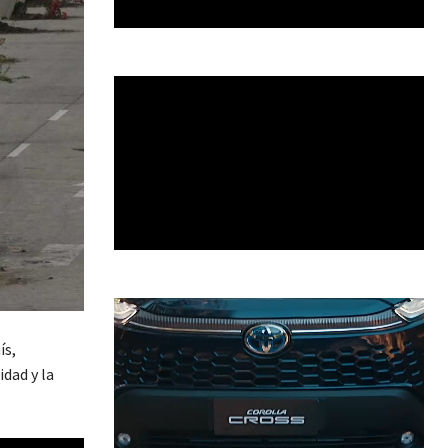
ís,
dad y la