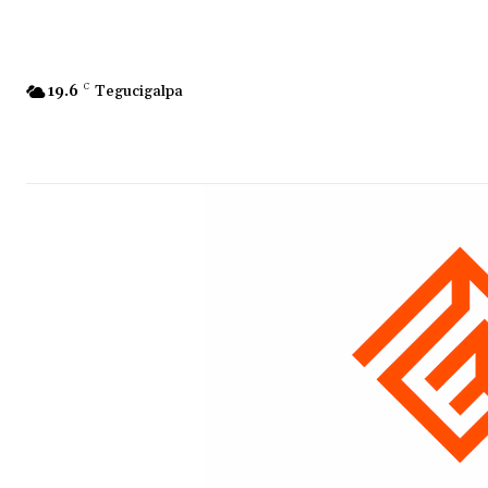
19.6
C
Tegucigalpa