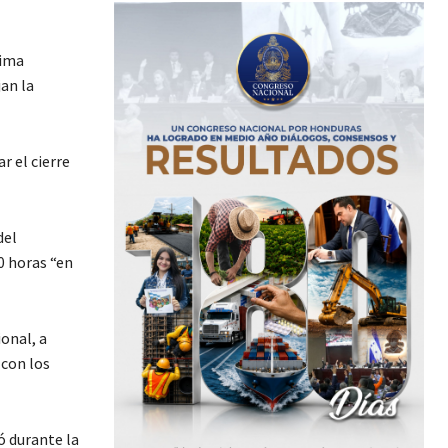
tima
an la
r el cierre
del
0 horas “en
onal, a
 con los
ó durante la