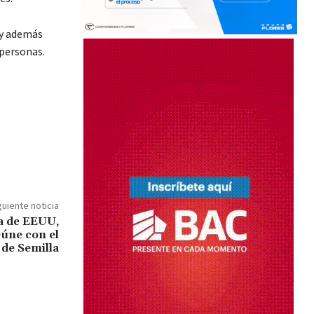
 y además
 personas.
guiente noticia
a de EEUU,
úne con el
 de Semilla