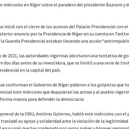
te miércoles en Níger sobre el paradero del presidente Bazoum y d
e inició con el cierre de los accesos del Palacio Presidencial con e
sterior anuncio por la Presidencia de Níger en su cuenta en Twitte
la Guardia Presidencial estaban llevando una acción “antirrepubli
o de 2021, las autoridades nigerinas abortaron una tentativa de go
dos días antes de su investidura, que se limitó a una serie de tiro
esidencial en la capital del país.
que conforman el Gobierno de Níger pidieron a los golpistas que t
encial este miércoles que depusieran las armas y al pueblo nigeri
 forma masiva para defender la democracia.
 general de la ONU, António Guterres, habló este miércoles con el 
 trasladó su apoyo y solidaridad ante la violación de la legitimidad
 en su país que fue condenada por varios países y bloques regional