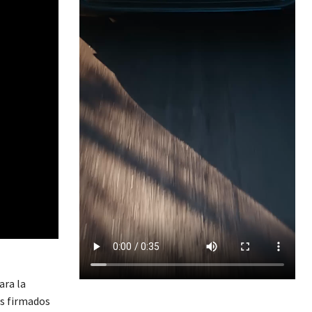
ara la
os firmados