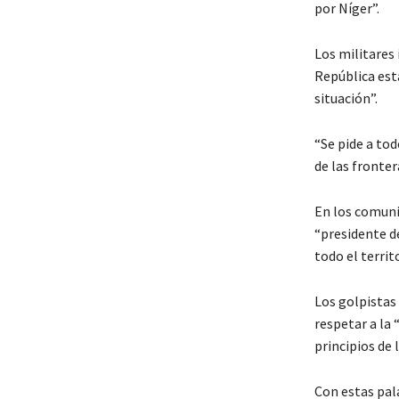
por Níger”.
Los militares
República est
situación”.
“Se pide a tod
de las fronter
En los comuni
“presidente de
todo el territ
Los golpistas
respetar a la 
principios de
Con estas pal