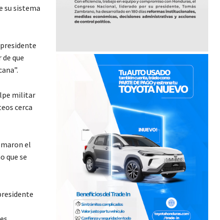
e su sistema
l presidente
r de que
cana”.
lpe militar
teos cerca
omaron el
no que se
presidente
es.