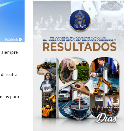
e siempre
 dificulta
entos para