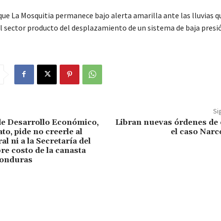
que La Mosquitia permanece bajo alerta amarilla ante las lluvias q
l sector producto del desplazamiento de un sistema de baja presi
Si
de Desarrollo Económico,
Libran nuevas órdenes de 
to, pide no creerle al
el caso Narco
l ni a la Secretaría del
re costo de la canasta
Honduras