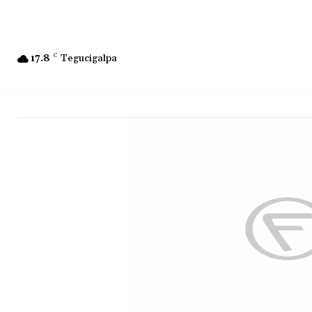
17.8
C
Tegucigalpa