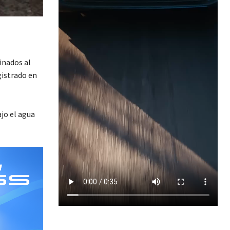
inados al
gistrado en
ajo el agua