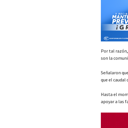
Por tal razón
son la comunid
Señalaron que 
que el caudal d
Hasta el mome
apoyar a las f