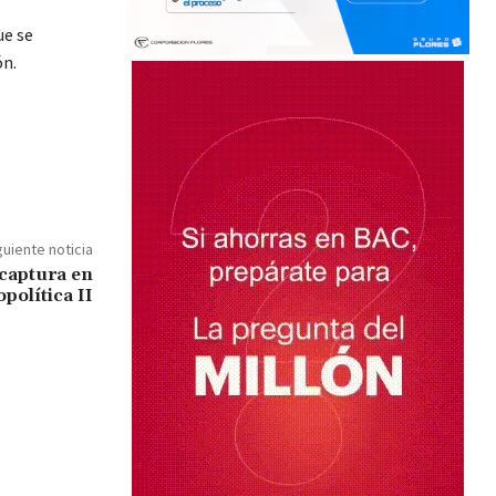
ue se
ón.
guiente noticia
captura en
política II