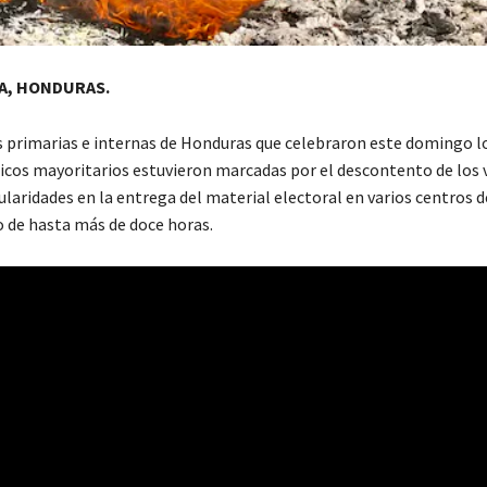
A, HONDURAS.
s primarias e internas de Honduras que celebraron este domingo lo
ticos mayoritarios estuvieron marcadas por el descontento de los
ularidades en la entrega del material electoral en varios centros d
o de hasta más de doce horas.