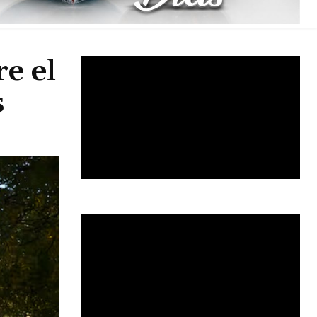
e el
s