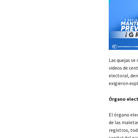
Las quejas se
videos de cen
electoral, de
exigieron exp
Órgano elect
El órgano ele
de las maletas
registros, tod
capital del paí