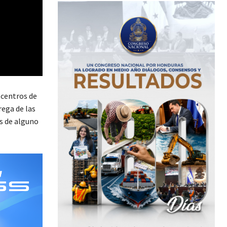
 centros de
rega de las
s de alguno