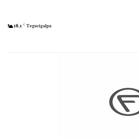
18.1
C
Tegucigalpa