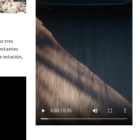
s tres
 votantes
e votación,