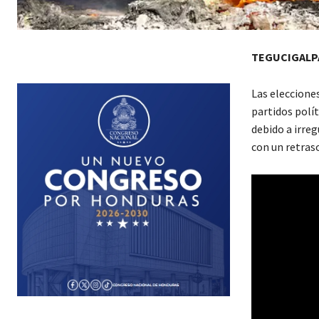
TEGUCIGALP
Las eleccione
partidos polí
debido a irreg
con un retras