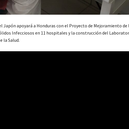
el Japón apoyará a Honduras con el Proyecto de Mejoramiento de 
ólidos Infecciosos en 11 hospitales y la construcción del Laborato
e la Salud.