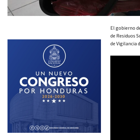
El gobierno d
de Residuos S
de Vigilancia d