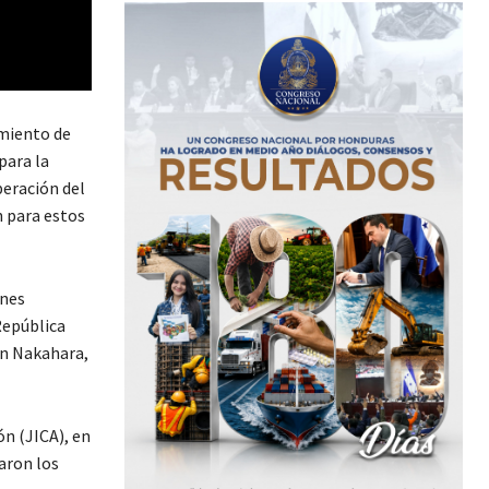
amiento de
para la
peración del
n para estos
ones
República
un Nakahara,
n (JICA), en
aron los