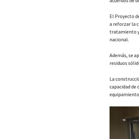
acuerdos de d
El Proyecto d
a reforzar la 
tratamiento y 
nacional.
Además, se ap
residuos sólid
La construcció
capacidad de 
equipamiento d