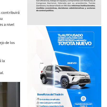
 contribuirá
su
es a nivel
jo de los
 la
al.