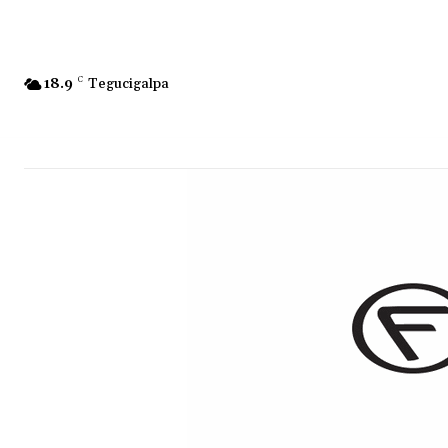
18.9
C
Tegucigalpa