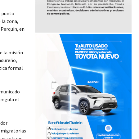
n punto
 la zona,
 Perquín, en
e la misión
ndureño,
tica formal
comunicado
 regula el
ador
 migratorias
 escolares