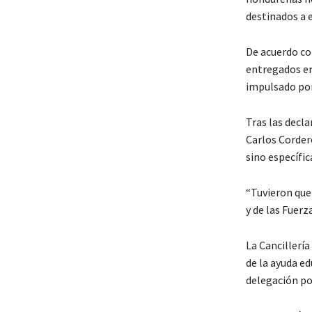
destinados a 
De acuerdo co
entregados en
impulsado por
Tras las decla
Carlos Cordero
sino específi
“Tuvieron que 
y de las Fuer
La Cancillería
de la ayuda e
delegación pod