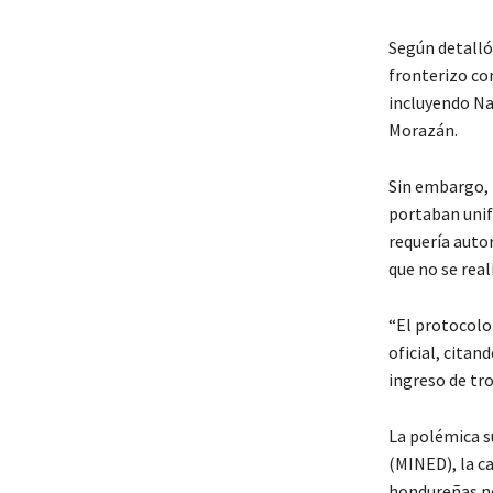
Según detalló 
fronterizo co
incluyendo Na
Morazán.
Sin embargo, 
portaban unif
requería auto
que no se real
“El protocolo
oficial, citan
ingreso de tro
La polémica su
(MINED), la c
hondureñas no