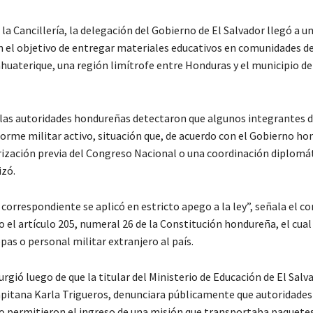
la Cancillería, la delegación del Gobierno de El Salvador llegó a u
n el objetivo de entregar materiales educativos en comunidades de
huaterique, una región limítrofe entre Honduras y el municipio de
las autoridades hondureñas detectaron que algunos integrantes d
orme militar activo, situación que, de acuerdo con el Gobierno ho
rización previa del Congreso Nacional o una coordinación diplomá
izó.
 correspondiente se aplicó en estricto apego a la ley”, señala el 
do el artículo 205, numeral 26 de la Constitución hondureña, el cual
pas o personal militar extranjero al país.
rgió luego de que la titular del Ministerio de Educación de El Salv
apitana Karla Trigueros, denunciara públicamente que autoridades
 permitieron el ingreso de una misión que transportaba paquetes