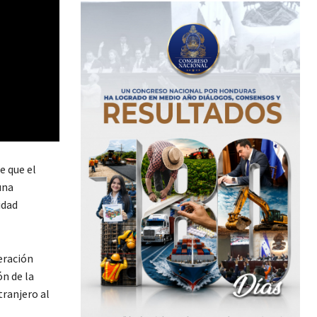
e que el
una
idad
eración
ón de la
tranjero al