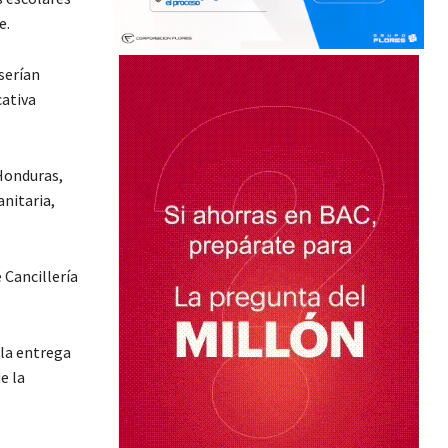
e.
serían
cativa
 Honduras,
anitaria,
 Cancillería
 la entrega
e la