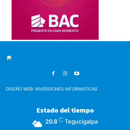
DISEÑO WEB:
INVERSIONES INFORMATICAS
Estado del tiempo
C
20.8
Tegucigalpa