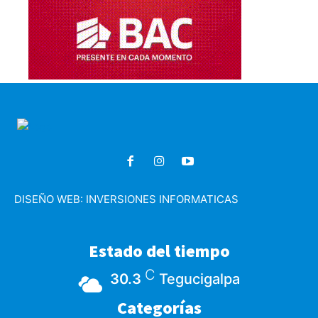
DISEÑO WEB:
INVERSIONES INFORMATICAS
Estado del tiempo
C
30.3
Tegucigalpa
Categorías