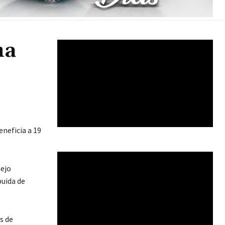
ma
eneficia a 19
nejo
buida de
s de