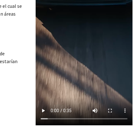
el cual se
en áreas
 de
estarían