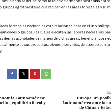
 Comunitaria se define como la relación armónica sostenida entre 
 grupos agroforestales que radican en las áreas forestales y su m
áreas forestales nacionales esta relación se basa en el uso múltip
munidades o grupos, las cuales ejecutan las labores necesarias par
las demás actividades de manejo de dichas áreas, beneficiándose 
cialmente de sus productos, bienes o servicios, de acuerdo con lo
y.
Si
conomía Latinoamérica:
Europa, un posib
ación, equilibrio fiscal y
Latinoamérica ante la c
de China y Esta