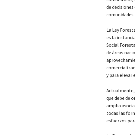
de decisiones
comunidades.
La Ley Foresta
es la instanc
Social Foresta
de áreas nacio
aprovechamien
comercializac
y para elevar e
Actualmente, 
que debe de or
amplia asociat
todas las form
esfuerzos par