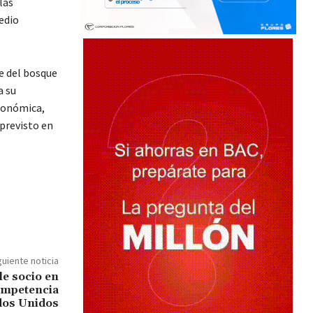
las
edio
le del bosque
a su
económica,
 previsto en
guiente noticia
le socio en
ompetencia
dos Unidos