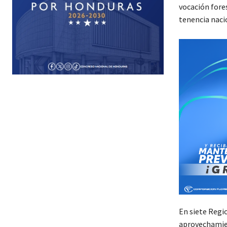
vocación fores
tenencia nacio
En siete Regi
aprovechamien