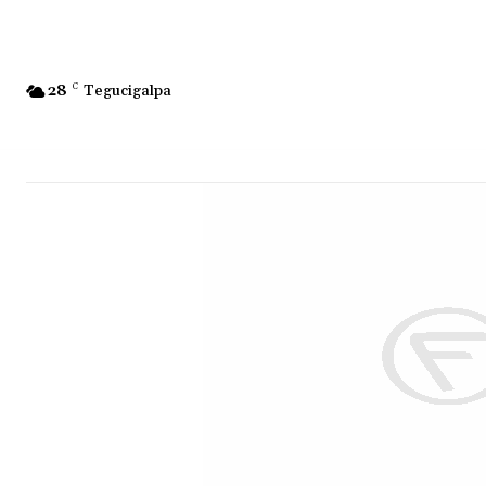
28
C
Tegucigalpa