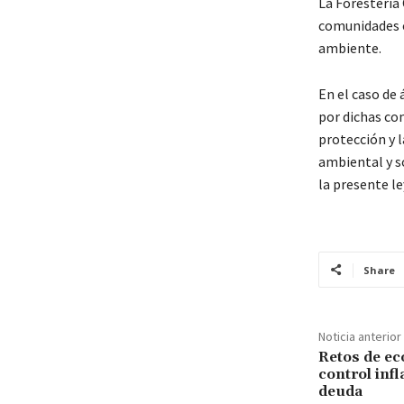
La Forestería
comunidades o
ambiente.
En el caso de 
por dichas co
protección y 
ambiental y so
la presente le
Share
Noticia anterior
Retos de e
control infl
deuda