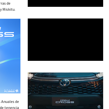
rras de
y Miskitu.
s Anuales de
 de tenencia