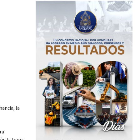
nancia, la
ra
gún la toma