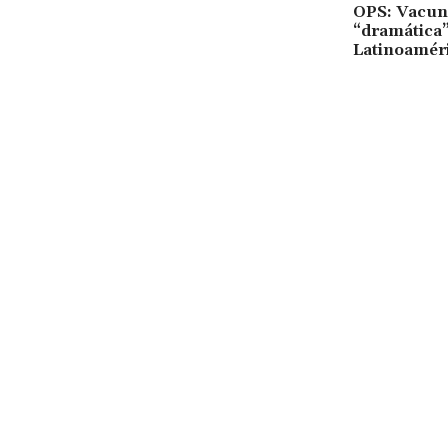
OPS: Vacuna
“dramática
Latinoamér