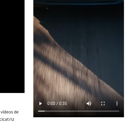
 vídeos de
cicatriz