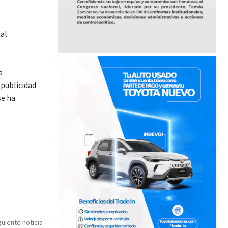
ial
a
 publicidad
se ha
guiente noticia