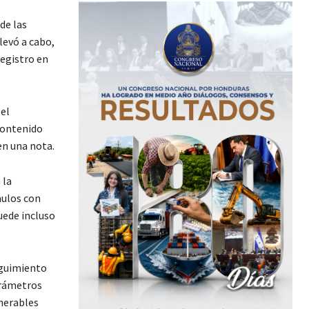
de las
levó a cabo,
registro en
el
contenido
en una nota.
 la
mulos con
uede incluso
eguimiento
arámetros
lnerables