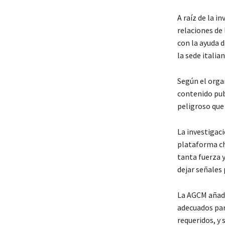
A raíz de la 
relaciones de
con la ayuda 
la sede italia
Según el orga
contenido pub
peligroso que 
La investigaci
plataforma ch
tanta fuerza 
dejar señales
La AGCM añade
adecuados par
requeridos, y 