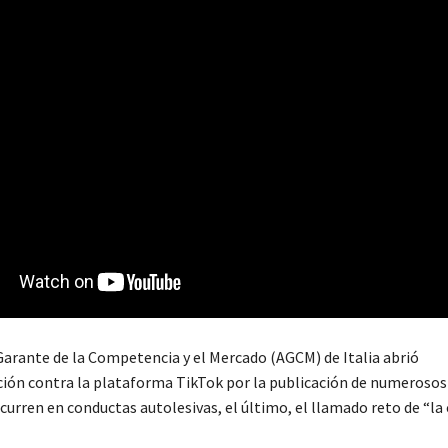
Garante de la Competencia y el Mercado (AGCM) de Italia abrió
ción contra la plataforma TikTok por la publicación de numerosos
curren en conductas autolesivas, el último, el llamado reto de “la 