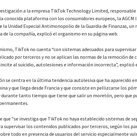
investigación a la empresa TikTok Technology Limited, responsable 
 la conocida plataforma con los consumidores europeos, la AGCM l
de la Unidad Especial Antimonopolio de la Guardia de Finanzas, un 
na de la compañía, explicó el organismo en su página web.
nismo, TikTok no cuenta “con sistemas adecuados para supervisar 
licado por terceros y no se aplican las normas de la remoción de 
incite al suicidio, autolesiones e información incorrecta”, explicó 
ón se centra en la última tendencia autolesiva que ha aparecido en
ina y que llega desde Francia y que consiste en pellizcarse los pó
y durante tanto tiempo que tiene que salir un moretón, pero que p
 permanentes.
 que “se investiga que TikTok no haya establecido sistemas de s
a supervisar los contenidos publicados por terceros, según los p
sobre todo en presencia de usuarios del servicio especialmente vu