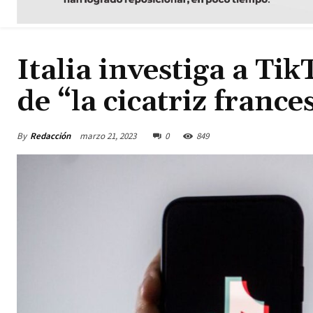
Italia investiga a Tik
de “la cicatriz france
By
Redacción
marzo 21, 2023
0
849