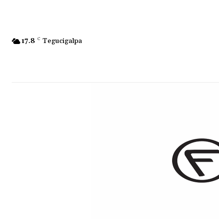
17.8
C
Tegucigalpa