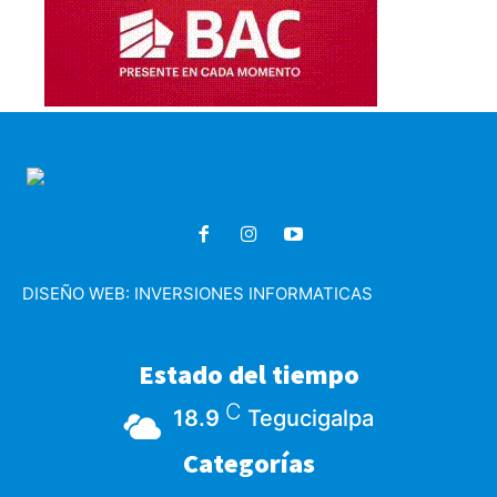
DISEÑO WEB:
INVERSIONES INFORMATICAS
Estado del tiempo
C
18.9
Tegucigalpa
Categorías