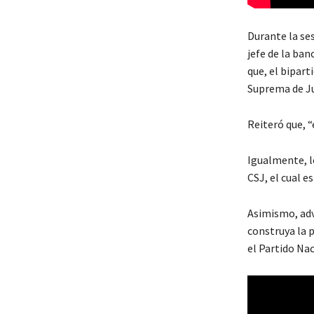
Durante la ses
jefe de la ba
que, el bipart
Suprema de Ju
Reiteró que, “
Igualmente, l
CSJ, el cual e
Asimismo, advi
construya la 
el Partido Nac