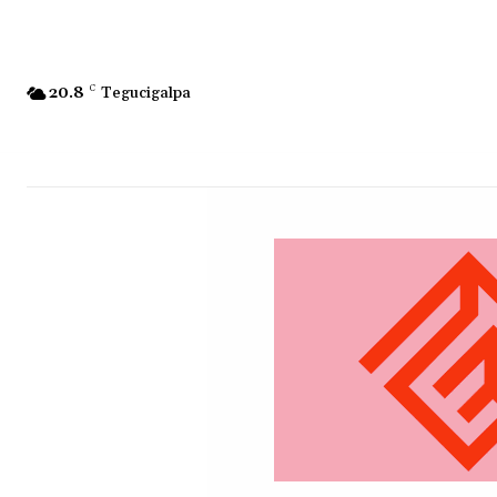
20.8
C
Tegucigalpa