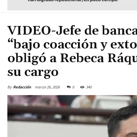
VIDEO-Jefe de banca
“bajo coacción y ext
obligó a Rebeca Ráq
su cargo
By
Redacción
marzo 26, 2026
0
340