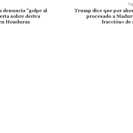
Si
a denuncia “golpe al
Trump dice que por ahor
erta sobre deriva
procesado a Madur
 en Honduras
fracción» de 