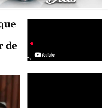
 que
o
r de