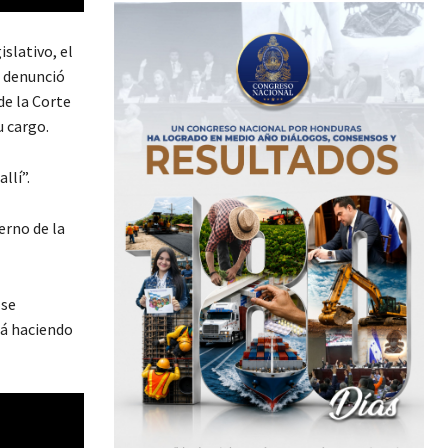
slativo, el
, denunció
de la Corte
su cargo.
llí”.
erno de la
 se
tá haciendo