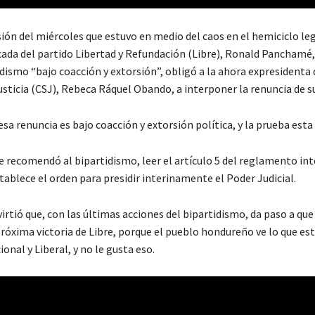
ión del miércoles que estuvo en medio del caos en el hemiciclo legi
ncada del partido Libertad y Refundación (Libre), Ronald Panchamé
idismo “bajo coacción y extorsión”, obligó a la ahora expresidenta 
sticia (CSJ), Rebeca Ráquel Obando, a interponer la renuncia de 
esa renuncia es bajo coacción y extorsión política, y la prueba esta a
e recomendó al bipartidismo, leer el artículo 5 del reglamento int
stablece el orden para presidir interinamente el Poder Judicial.
rtió que, con las últimas acciones del bipartidismo, da paso a que
próxima victoria de Libre, porque el pueblo hondureño ve lo que es
ional y Liberal, y no le gusta eso.