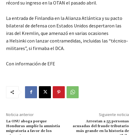
récord su ingreso en la OTAN el pasado abril.
La entrada de Finlandia en la Alianza Atlántica y su pacto
bilateral de defensa con Estados Unidos despertaron las
iras del Kremlin, que amenazó en varias ocasiones
a Helsinki con lanzar contramedidas, incluidas las “técnico-
militares”, si firmaba el DCA.
Con información de EFE
Noticia anterior
Siguiente noticia
La ONU aboga porque
Arrestan a 55 personas
Honduras amplíe la amnistía
acusadas del fraude tributario
migratoria a favor de los
más grande en la historia de