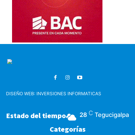
DISEÑO WEB:
INVERSIONES INFORMATICAS
C
Estado del tiempo
28
Tegucigalpa
Categorías