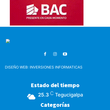
DISEÑO WEB:
INVERSIONES INFORMATICAS
Estado del tiempo
C
25.3
Tegucigalpa
Categorías