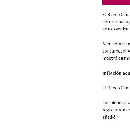
El Banco Cent
determinado p
de uso vehicu
Al mismo tiem
consumo, el 4
mostró dismin
Inflación a
El Banco Centr
Los bienes t
registraron un
añadió.