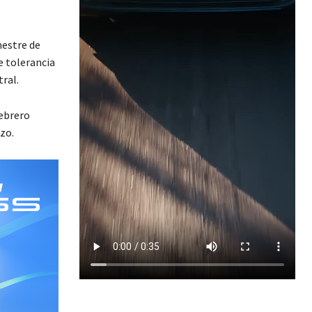
mestre de
e tolerancia
ral.
febrero
zo.