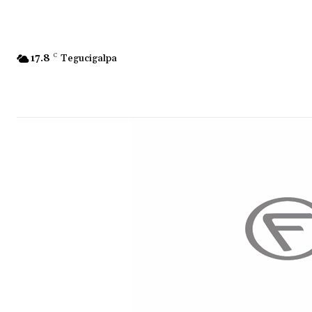
17.8
C
Tegucigalpa