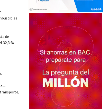
o
mbustibles
sta de
el 32,3 %
%.
nte—
 transporte,