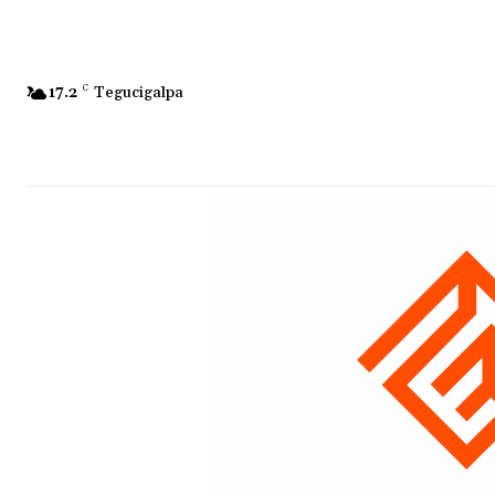
17.2
C
Tegucigalpa