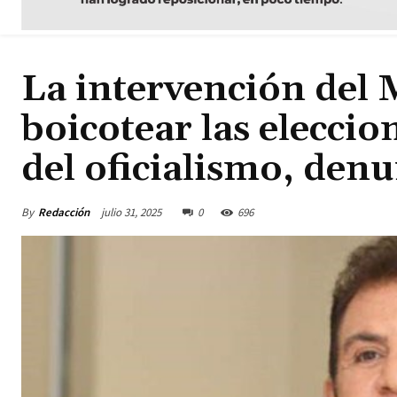
La intervención del 
boicotear las elecci
del oficialismo, den
By
Redacción
julio 31, 2025
0
696