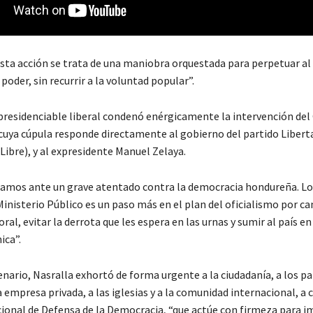
esta acción se trata de una maniobra orquestada para perpetuar al
poder, sin recurrir a la voluntad popular”.
 presidenciable liberal condenó enérgicamente la intervención del
 cuya cúpula responde directamente al gobierno del partido Libert
Libre), y al expresidente Manuel Zelaya.
tamos ante un grave atentado contra la democracia hondureña. Lo
inisterio Público es un paso más en el plan del oficialismo por ca
ral, evitar la derrota que les espera en las urnas y sumir al país en
ica”.
nario, Nasralla exhortó de forma urgente a la ciudadanía, a los pa
a empresa privada, a las iglesias y a la comunidad internacional, a
ional de Defensa de la Democracia, “que actúe con firmeza para i