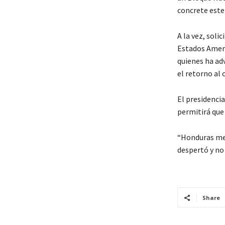
concrete este
A la vez, sol
Estados Ameri
quienes ha ad
el retorno al 
El presidencia
permitirá que 
“Honduras mer
despertó y no 
Share