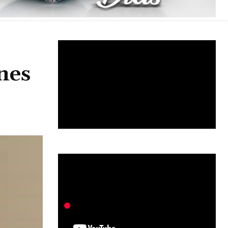
nes
a