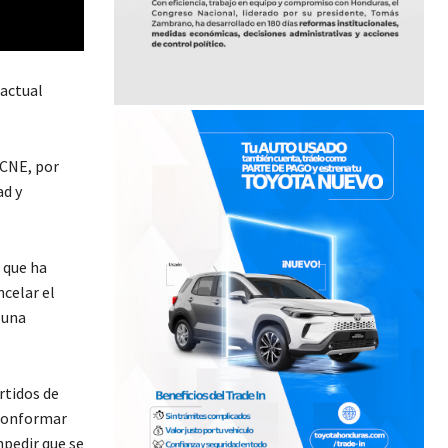
 actual
 CNE, por
ad y
 que ha
ncelar el
 una
rtidos de
 conformar
mpedir que se