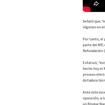
Señaló que, “
régimen en el 
Por tanto, el
parte del MP,
Refundación (
Enfatizó, “es
hecho hoy el M
proceso electo
dictadura técn
Ante este esce
oposición, a l
un Bloque Nac