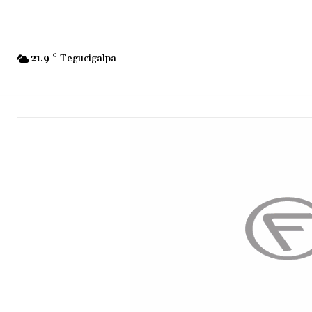
21.9
C
Tegucigalpa