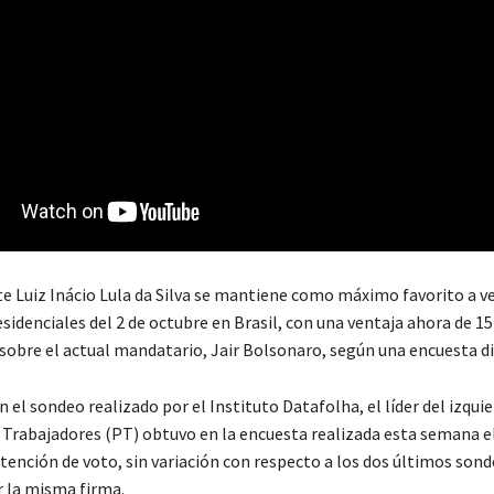
te Luiz Inácio Lula da Silva se mantiene como máximo favorito a ve
sidenciales del 2 de octubre en Brasil, con una ventaja ahora de 1
sobre el actual mandatario, Jair Bolsonaro, según una encuesta di
 el sondeo realizado por el Instituto Datafolha, el líder del izquie
s Trabajadores (PT) obtuvo en la encuesta realizada esta semana e
ntención de voto, sin variación con respecto a los dos últimos son
r la misma firma.