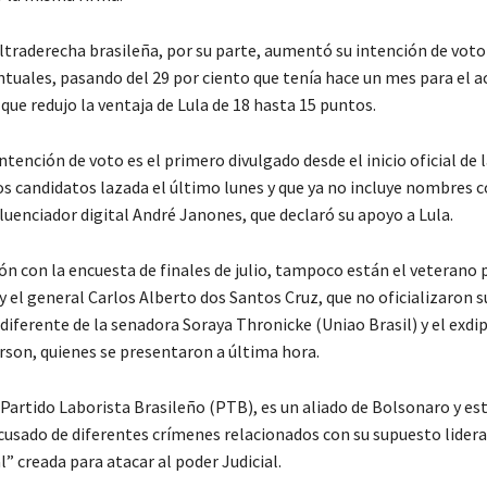
 ultraderecha brasileña, por su parte, aumentó su intención de voto
tuales, pasando del 29 por ciento que tenía hace un mes para el a
 que redujo la ventaja de Lula de 18 hasta 15 puntos.
ntención de voto es el primero divulgado desde el inicio oficial de
os candidatos lazada el último lunes y que ya no incluye nombres 
luenciador digital André Janones, que declaró su apoyo a Lula.
n con la encuesta de finales de julio, tampoco están el veterano p
y el general Carlos Alberto dos Santos Cruz, que no oficializaron s
diferente de la senadora Soraya Thronicke (Uniao Brasil) y el exdi
rson, quienes se presentaron a última hora.
 Partido Laborista Brasileño (PTB), es un aliado de Bolsonaro y est
acusado de diferentes crímenes relacionados con su supuesto lider
al” creada para atacar al poder Judicial.