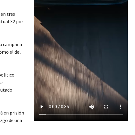
 en tres
ctual 32 por
 la campaña
como el del
olítico
us
putado
á en prisión
azgo de una