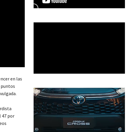
ncer en las
5 puntos
vulgada.
rdista
l 47 por
deos