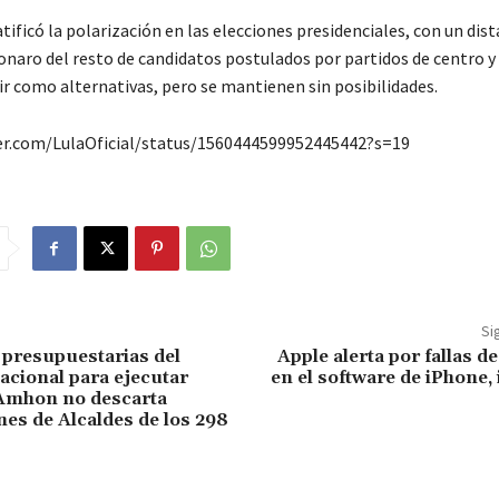
tificó la polarización en las elecciones presidenciales, con un di
sonaro del resto de candidatos postulados por partidos de centro y
ir como alternativas, pero se mantienen sin posibilidades.
ter.com/LulaOficial/status/1560444599952445442?s=19
Si
 presupuestarias del
Apple alerta por fallas d
cional para ejecutar
en el software de iPhone,
 Amhon no descarta
nes de Alcaldes de los 298