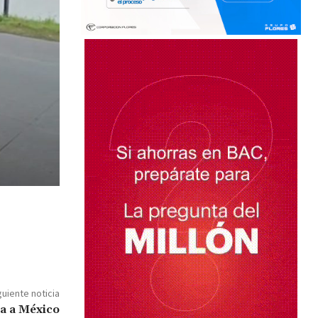
guiente noticia
ia a México