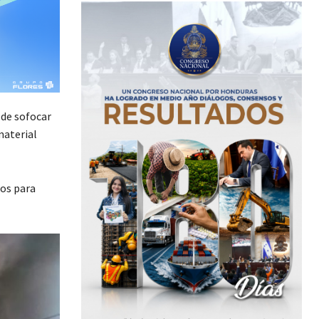
de sofocar
material
nos para