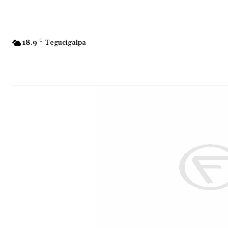
18.9
C
Tegucigalpa