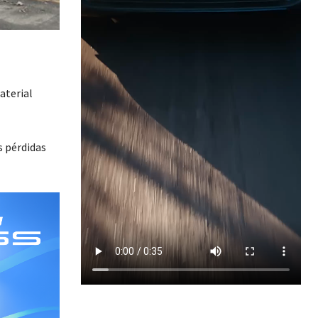
aterial
s pérdidas