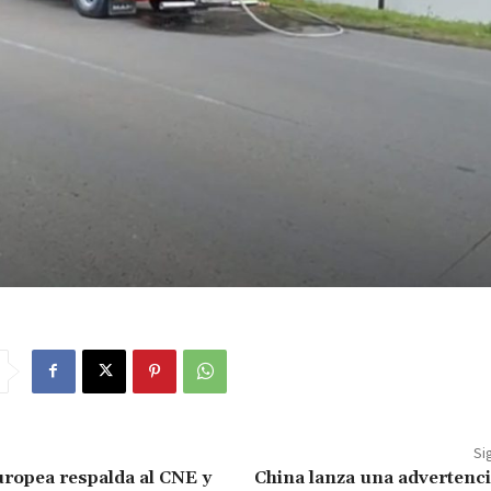
Si
ropea respalda al CNE y
China lanza una advertenc