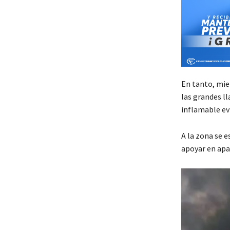
En tanto, mie
las grandes l
inflamable evi
A la zona se 
apoyar en apa