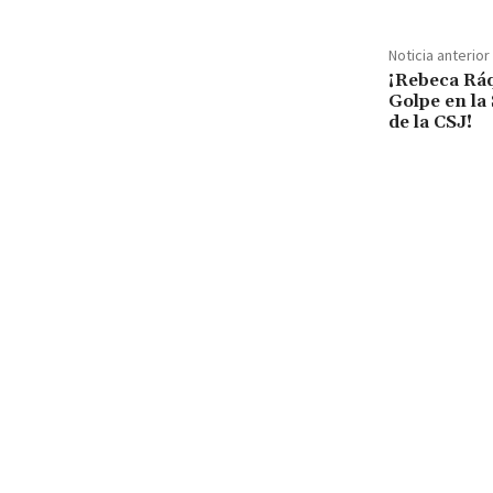
Noticia anterior
¡Rebeca Ráq
Golpe en la 
de la CSJ!