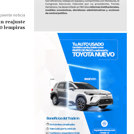
guiente noticia
un reajuste
00 lempiras