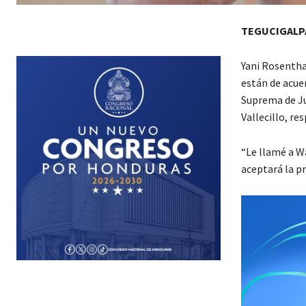
TEGUCIGALP
Yani Rosenthal
están de acuer
Suprema de Ju
Vallecillo, re
“Le llamé a Wa
aceptará la p