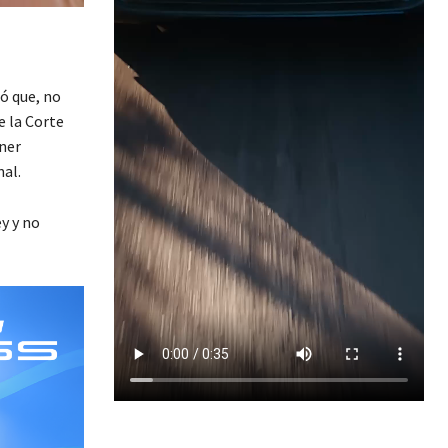
ó que, no
e la Corte
ner
nal.
ey y no