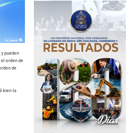
l y pueden
 el orden de
 orden de
á bien la