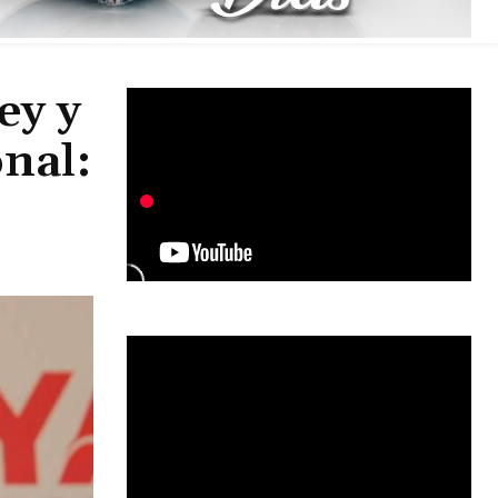
ey y
onal: