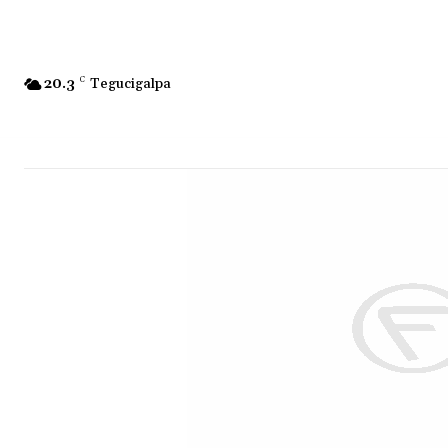
20.3
C
Tegucigalpa