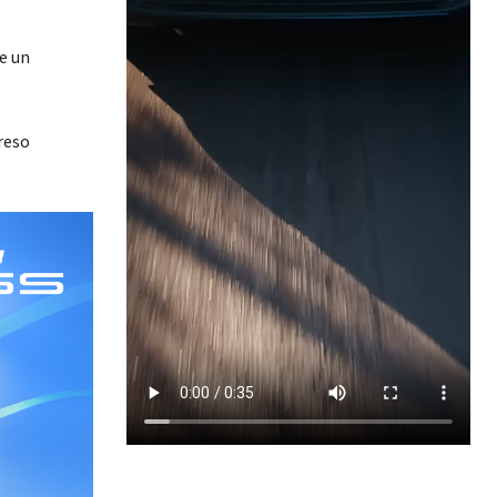
e un
.
reso