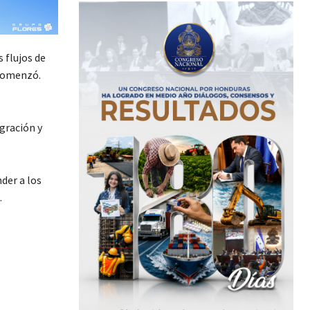
 flujos de
n comenzó.
gración y
der a los
.