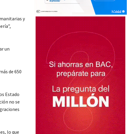
manitarias y
ería”,
ar un
 más de 650
los Estado
ción no se
igraciones
es, lo que