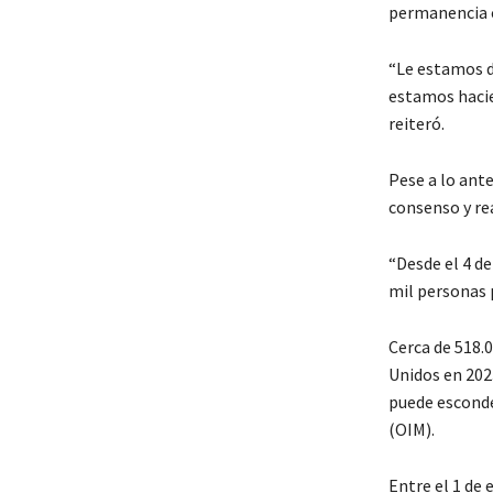
permanencia c
“Le estamos d
estamos hacie
reiteró.
Pese a lo ant
consenso y re
“Desde el 4 de
mil personas 
Cerca de 518.
Unidos en 2023
puede esconde
(OIM).
Entre el 1 de