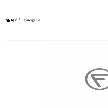
19.6
C
Tegucigalpa