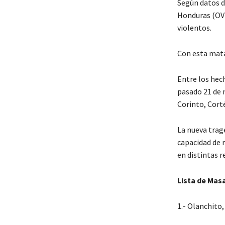
Según datos d
Honduras (OV-
violentos.
Con esta mata
Entre los hec
pasado 21 de 
Corinto, Cort
La nueva trage
capacidad de r
en distintas r
Lista de Mas
1.- Olanchito,