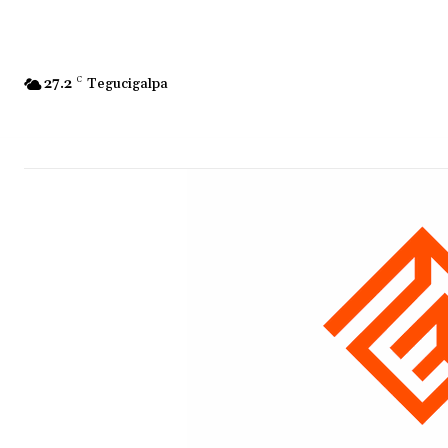
27.2
C
Tegucigalpa