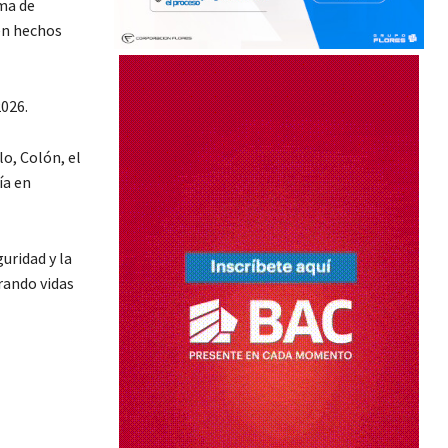
ma de
en hechos
2026.
o, Colón, el
ía en
uridad y la
rando vidas