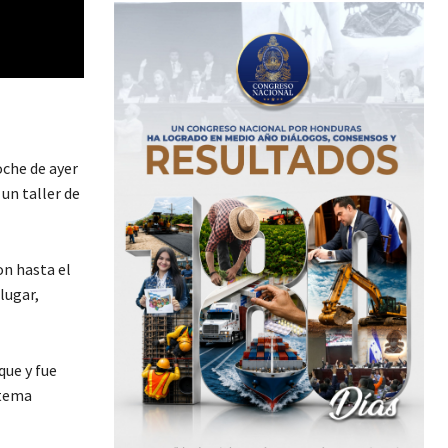
oche de ayer
un taller de
on hasta el
lugar,
que y fue
stema