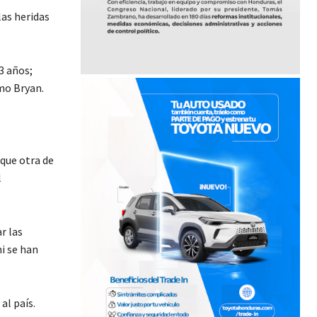
las heridas
3 años;
mo Bryan.
que otra de
l
r las
i se han
al país.