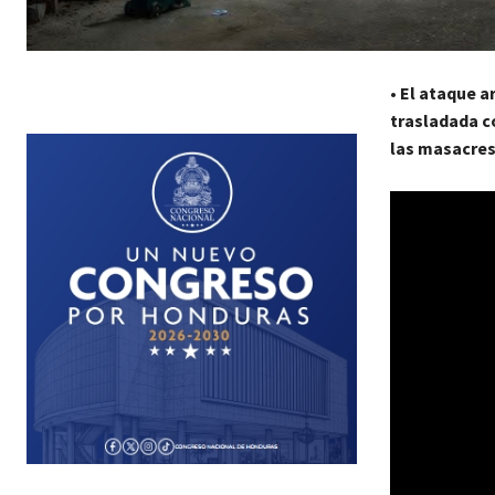
•
El ataque a
trasladada c
las masacres