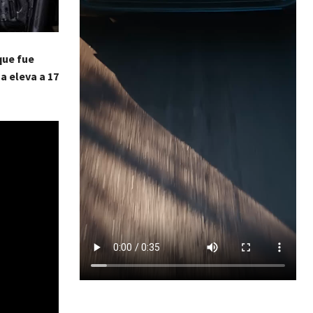
que fue
a eleva a 17