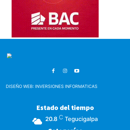
DISEÑO WEB:
INVERSIONES INFORMATICAS
Estado del tiempo
C
20.8
Tegucigalpa