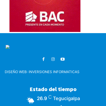
DISEÑO WEB:
INVERSIONES INFORMATICAS
Estado del tiempo
C
26.9
Tegucigalpa