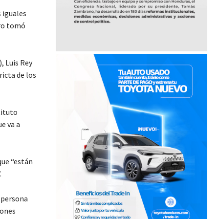
 iguales
ero tomó
, Luis Rey
ricta de los
tituto
e va a
que “están
.
a persona
iones