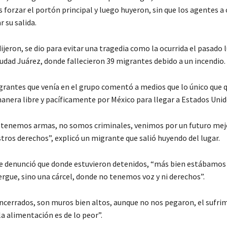
s forzar el portón principal y luego huyeron, sin que los agentes a
r su salida.
ijeron, se dio para evitar una tragedia como la ocurrida el pasado 
iudad Juárez, donde fallecieron 39 migrantes debido a un incendio.
grantes que venía en el grupo comentó a medios que lo único que q
manera libre y pacíficamente por México para llegar a Estados Unid
tenemos armas, no somos criminales, venimos por un futuro mej
tros derechos”, explicó un migrante que salió huyendo del lugar.
 denunció que donde estuvieron detenidos, “más bien estábamos
ergue, sino una cárcel, donde no tenemos voz y ni derechos”.
ncerrados, son muros bien altos, aunque no nos pegaron, el sufri
la alimentación es de lo peor”.