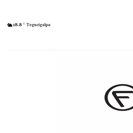
18.8
C
Tegucigalpa