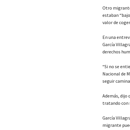
Otro migrante
estaban “baj
valor de coger
En una entrev
García Villagr
derechos huma
“Si no se enti
Nacional de M
seguir camin
Además, dijo 
tratando con 
García Villag
migrante pued