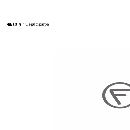
18.9
C
Tegucigalpa