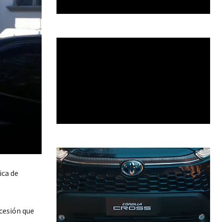
ica de
cesión que