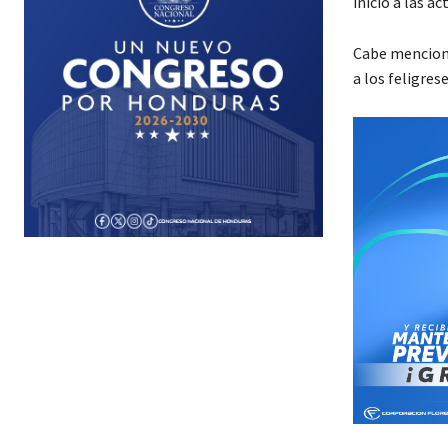
inició a las a
Cabe menciona
a los feligres