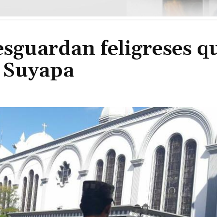
resguardan feligreses q
e Suyapa