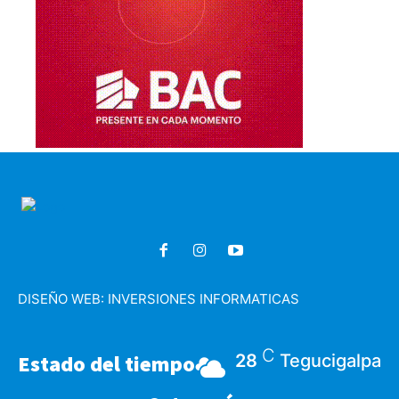
DISEÑO WEB:
INVERSIONES INFORMATICAS
C
Estado del tiempo
28
Tegucigalpa