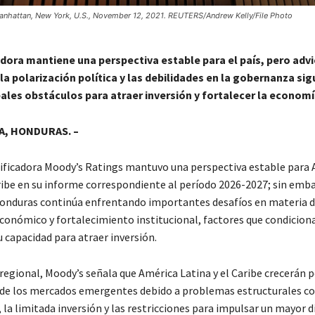
anhattan, New York, U.S., November 12, 2021. REUTERS/Andrew Kelly/File Photo
adora mantiene una perspectiva estable para el país, pero advi
 la polarización política y las debilidades en la gobernanza si
pales obstáculos para atraer inversión y fortalecer la economí
, HONDURAS. –
lificadora Moody’s Ratings mantuvo una perspectiva estable para
aribe en su informe correspondiente al período 2026-2027; sin emb
Honduras continúa enfrentando importantes desafíos en materia d
conómico y fortalecimiento institucional, factores que condicion
u capacidad para atraer inversión.
 regional, Moody’s señala que América Latina y el Caribe crecerán 
de los mercados emergentes debido a problemas estructurales co
, la limitada inversión y las restricciones para impulsar un mayor