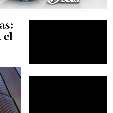
as:
 el