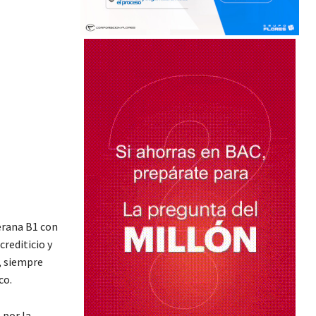
erana B1 con
crediticio y
, siempre
co.
 por la