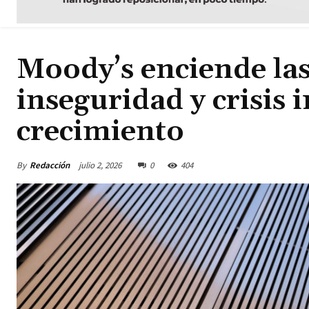
Moody’s enciende las
inseguridad y crisis 
crecimiento
By
Redacción
julio 2, 2026
0
404