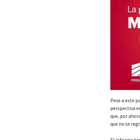
Pese a este p
perspectiva es
que, por ahor
que no se regi
El informe ta