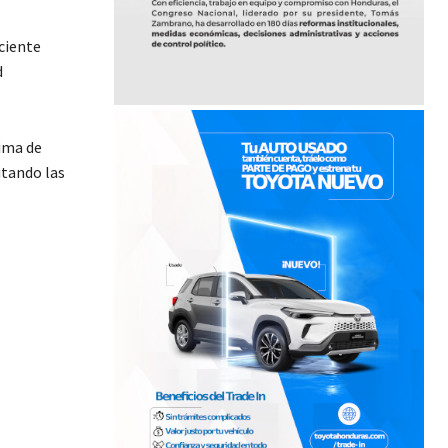
eciente
d
lima de
itando las