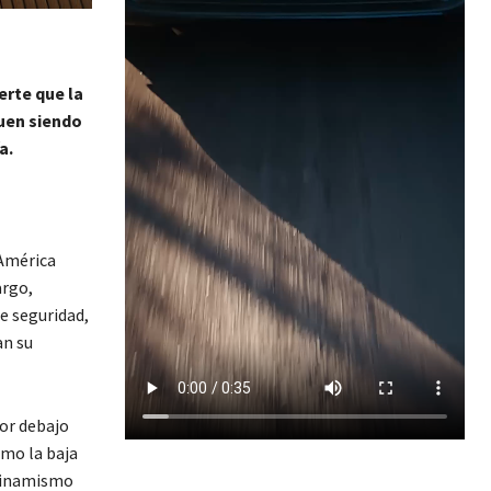
erte que la
guen siendo
a.
 América
argo,
e seguridad,
an su
por debajo
mo la baja
 dinamismo