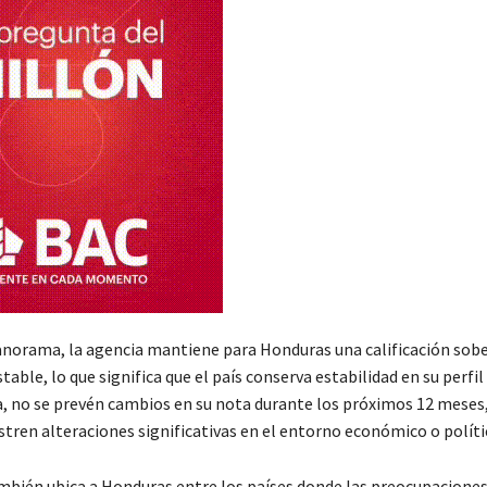
anorama, la agencia mantiene para Honduras una calificación sob
table, lo que significa que el país conserva estabilidad en su perfil 
a, no se prevén cambios en su nota durante los próximos 12 meses
stren alteraciones significativas en el entorno económico o políti
mbién ubica a Honduras entre los países donde las preocupaciones