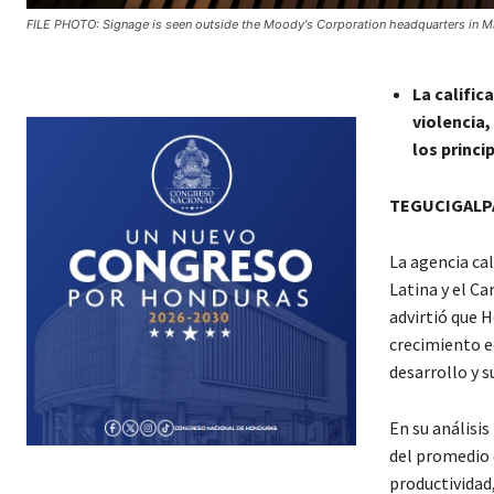
FILE PHOTO: Signage is seen outside the Moody's Corporation headquarters in M
La calific
violencia,
los princi
TEGUCIGALPA
La agencia ca
Latina y el C
advirtió que 
crecimiento e
desarrollo y s
En su análisis
del promedio 
productividad