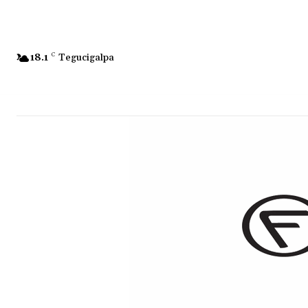
18.1
C
Tegucigalpa