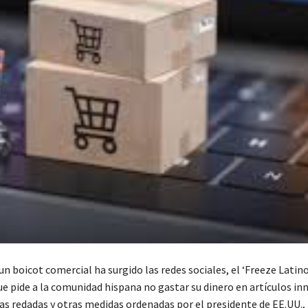
n boicot comercial ha surgido las redes sociales, el ‘Freeze Latin
e pide a la comunidad hispana no gastar su dinero en artículos in
las redadas y otras medidas ordenadas por el presidente de EE.UU.,