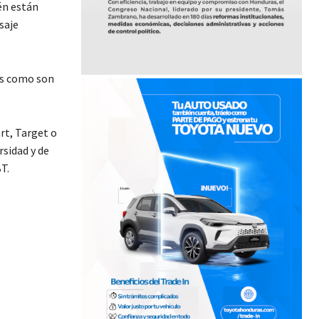
én están
saje
es como son
t, Target o
rsidad y de
T.