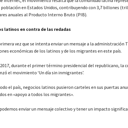
de internet, el movimiento resalta que la comunidad latina repres
a población en Estados Unidos, contribuyendo con 3,7 billones (tri
ares anuales al Producto Interno Bruto (PIB).
os latinos en contra de las redadas
 primera vez que se intenta enviar un mensaje a la administración
ones económicas de los latinos y de los migrantes en este país.
 2017, durante el primer término presidencial del republicano, la
nzó el movimiento ‘Un día sin inmigrantes’.
todo el país, negocios latinos pusieron carteles en sus puertas an
dos en «apoyo a todos los migrantes».
podemos enviar un mensaje colectivo y tener un impacto significat