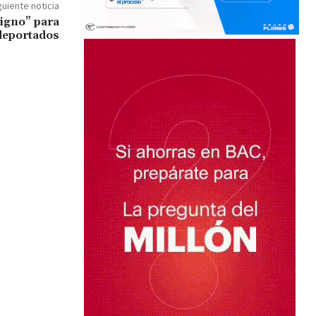
guiente noticia
igno” para
deportados