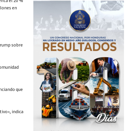
enta el 20 %
llones en
 Trump sobre
 comunidad
unciando que
ivo», indica