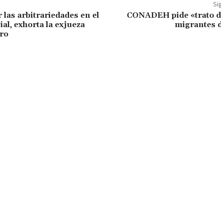
Si
 las arbitrariedades en el
CONADEH pide «trato d
al, exhorta la exjueza
migrantes 
ero