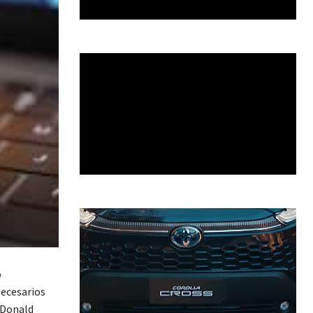
o
necesarios
 Donald