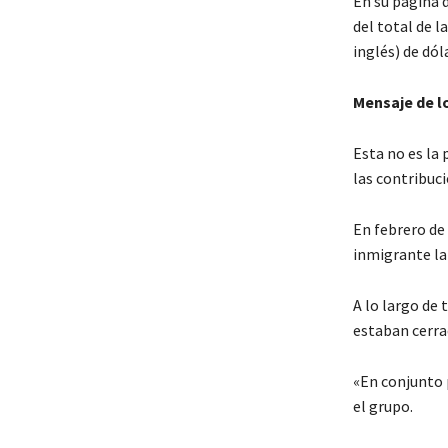
En su página 
del total de l
inglés) de dól
Mensaje de l
Esta no es la
las contribuci
En febrero de
inmigrante la
A lo largo de 
estaban cerra
«En conjunto 
el grupo.