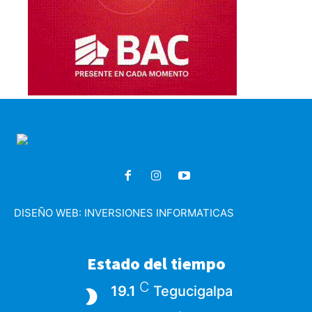
DISEÑO WEB:
INVERSIONES INFORMATICAS
Estado del tiempo
C
19.1
Tegucigalpa