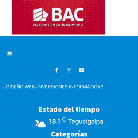
DISEÑO WEB:
INVERSIONES INFORMATICAS
Estado del tiempo
C
18.1
Tegucigalpa
Categorías