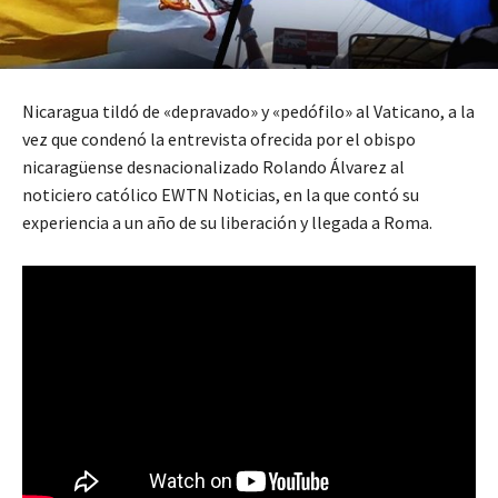
Nicaragua tildó de «depravado» y «pedófilo» al Vaticano, a la
vez que condenó la entrevista ofrecida por el obispo
nicaragüense desnacionalizado Rolando Álvarez al
noticiero católico EWTN Noticias, en la que contó su
experiencia a un año de su liberación y llegada a Roma.