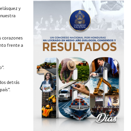
elásquez y
“nuestra
os corazones
nto frente a
o”.
dos detrás
país”.