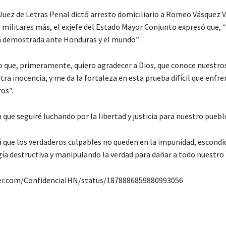
Juez de Letras Penal dictó arresto domiciliario a Romeo Vásquez V
s militares más, el exjefe del Estado Mayor Conjunto expresó que, 
á demostrada ante Honduras y el mundo”.
o que, primeramente, quiero agradecer a Dios, que conoce nuestr
tra inocencia, y me da la fortaleza en esta prueba difícil que enfre
os”.
que seguiré luchando por la libertad y justicia para nuestro puebl
á que los verdaderos culpables no queden en la impunidad, escondi
gía destructiva y manipulando la verdad para dañar a todo nuestro 
ter.com/ConfidencialHN/status/1878886859880993056