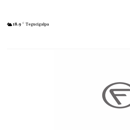
18.9
C
Tegucigalpa