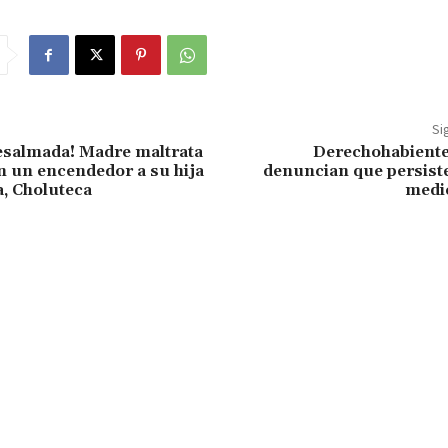
Si
esalmada! Madre maltrata
Derechohabiente
 un encendedor a su hija
denuncian que persiste 
, Choluteca
medi