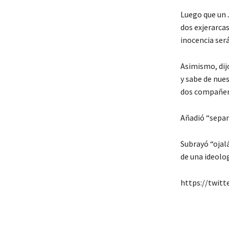
Luego que un 
dos exjerarca
inocencia ser
Asimismo, dij
y sabe de nues
dos compañer
Añadió “sepan 
Subrayó “ojal
de una ideolo
https://twit