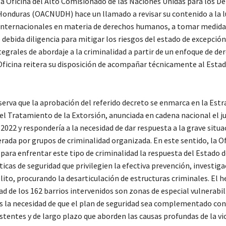
 la Oficina del Alto Comisionado de las Naciones Unidas para los D
nduras (OACNUDH) hace un llamado a revisar su contenido a la lu
internacionales en materia de derechos humanos, a tomar medida
debida diligencia para mitigar los riesgos del estado de excepción
egrales de abordaje a la criminalidad a partir de un enfoque de de
ficina reitera su disposición de acompañar técnicamente al Estad
va que la aprobación del referido decreto se enmarca en la Estr
el Tratamiento de la Extorsión, anunciada en cadena nacional el j
022 y respondería a la necesidad de dar respuesta a la grave situa
rada por grupos de criminalidad organizada. En este sentido, la Of
 para enfrentar este tipo de criminalidad la respuesta del Estado 
ticas de seguridad que privilegien la efectiva prevención, investiga
lito, procurando la desarticulación de estructuras criminales. El 
dad de los 162 barrios intervenidos son zonas de especial vulnerabil
s la necesidad de que el plan de seguridad sea complementado con 
stentes y de largo plazo que aborden las causas profundas de la vi