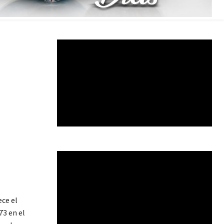
ce el
73 en el