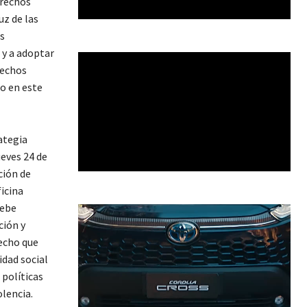
erechos
z de las
s
 y a adoptar
rechos
o en este
ategia
ueves 24 de
ción de
icina
debe
ción y
hecho que
idad social
políticas
olencia.