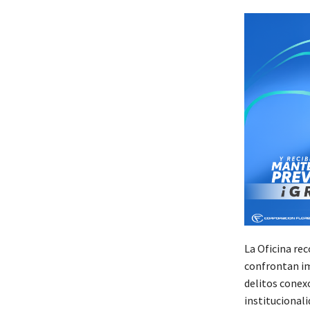
La Oficina re
confrontan im
delitos conexo
institucional