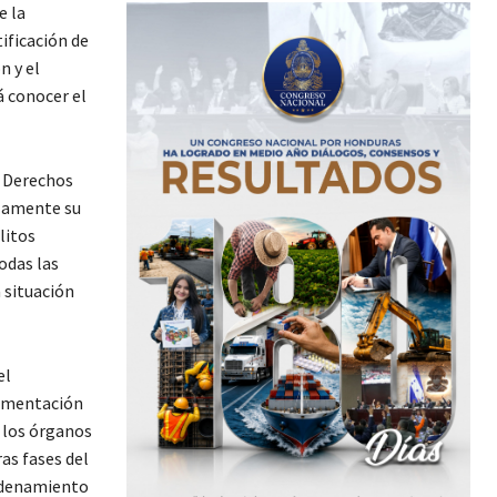
e la
ificación de
n y el
á conocer el
e Derechos
olamente su
litos
odas las
 situación
el
lementación
e los órganos
as fases del
ordenamiento