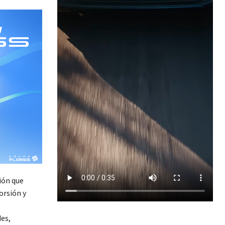
ión que
orsión y
des,