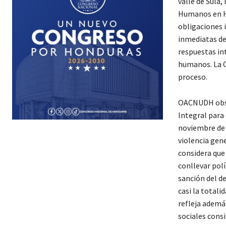
valle de Sula,
Humanos en Ho
obligaciones 
inmediatas de 
respuestas int
humanos. La O
proceso.
OACNUDH obser
Integral para 
noviembre de 2
violencia gene
considera que
conllevar polí
sanción del de
casi la totali
refleja ademá
sociales consi