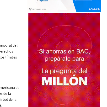
emporal del
Derechos
los límites
Americana de
s de la
irtud de la
3,