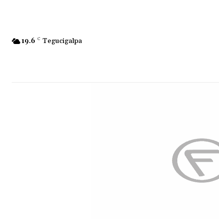
19.6
C
Tegucigalpa