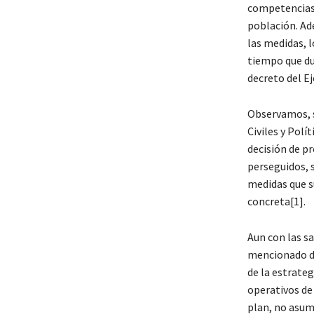
competencias y
población. Ade
las medidas, l
tiempo que du
decreto del Ej
Observamos, s
Civiles y Polí
decisión de pr
perseguidos, s
medidas que su
concreta[1].
Aun con las s
mencionado de
de la estrateg
operativos de 
plan, no asum