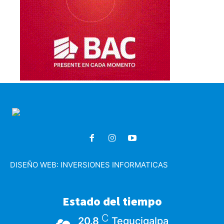
DISEÑO WEB:
INVERSIONES INFORMATICAS
Estado del tiempo
C
20.8
Tegucigalpa