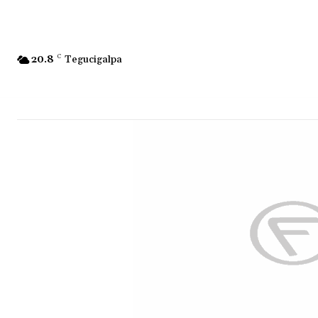
20.8
C
Tegucigalpa