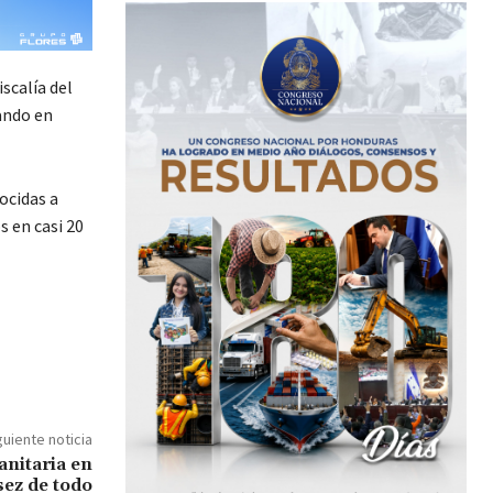
scalía del
ando en
ocidas a
s en casi 20
guiente noticia
anitaria en
sez de todo