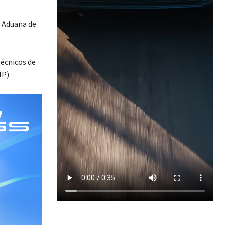
a Aduana de
técnicos de
MP).