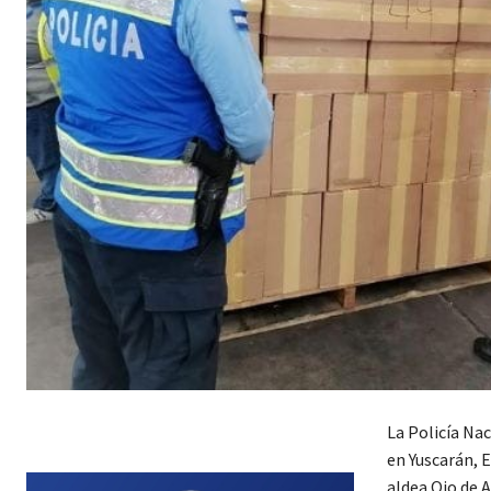
La Policía Na
en Yuscarán, E
aldea Ojo de 