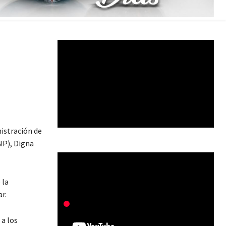
nistración de
NP), Digna
 la
r.
 a los