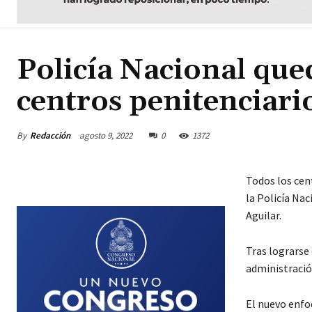
Policía Nacional qued
centros penitenciari
By
Redacción
agosto 9, 2022
0
1372
Todos los cent
la Policía Nac
Aguilar.
Tras lograrse 
administración
El nuevo enfoq