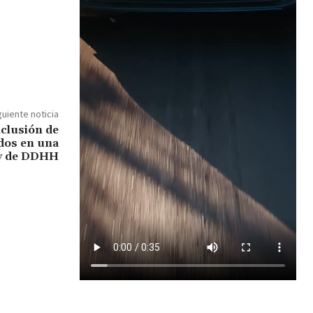
guiente noticia
nclusión de
dos en una
 y de DDHH