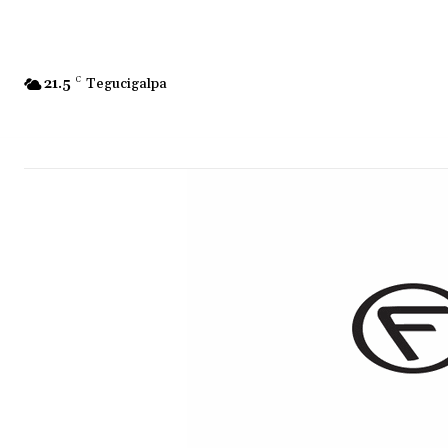
21.5
C
Tegucigalpa