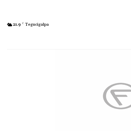
21.9
C
Tegucigalpa