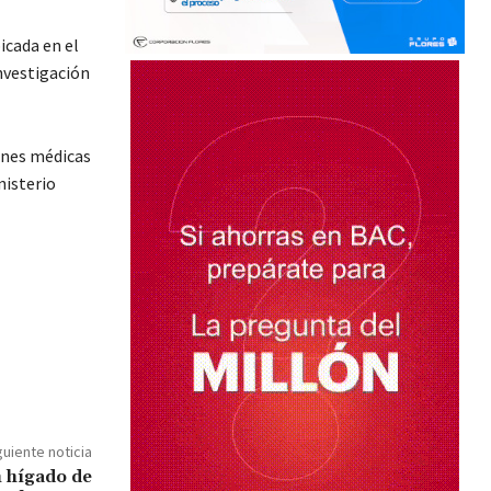
icada en el
nvestigación
iones médicas
nisterio
guiente noticia
n hígado de