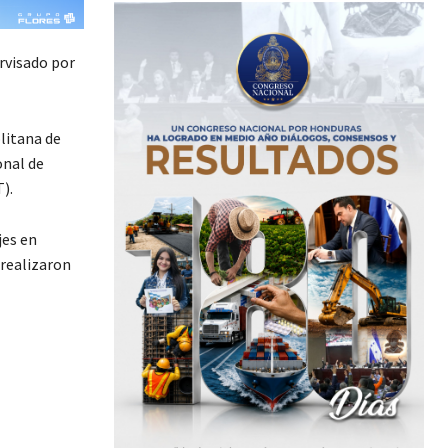
ervisado por
litana de
onal de
).
jes en
 realizaron