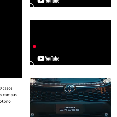
00 casos
los campus
 otoño