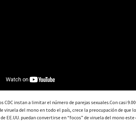
os CDC instan a limitar el número de parejas sexuales.Con casi 9.0
e viruela del mono en todo el país, crece la preocupación de que 
s de EE.UU. puedan convertirse en “focos” de viruela del mono este