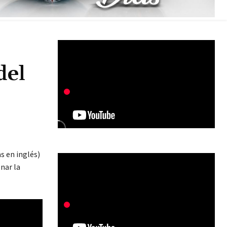
del
s en inglés)
nar la