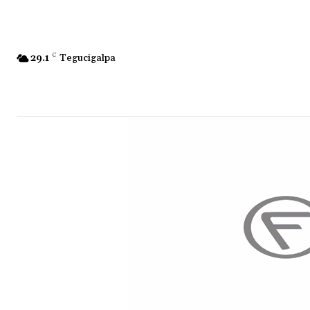
29.1
C
Tegucigalpa