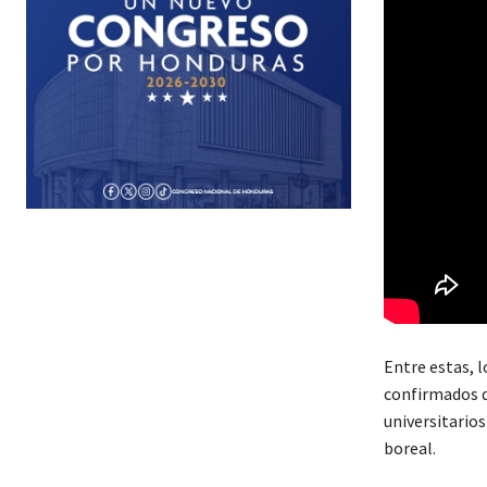
Entre estas, l
confirmados d
universitario
boreal.