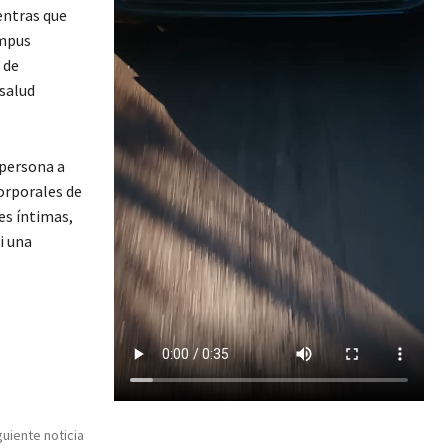
entras que
ampus
 de
salud
 persona a
corporales de
es íntimas,
i una
guiente noticia