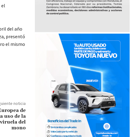
 el
ril del año
za, presentó
ero el mismo
guiente noticia
Europea de
 uso de la
iruela del
mono