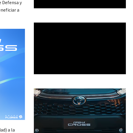
e Defensa y
neficiar a
ad) a la