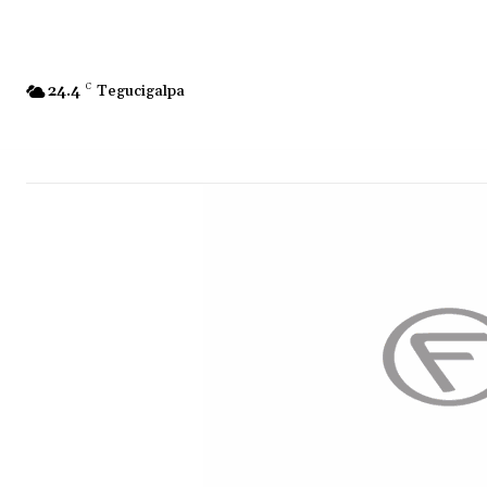
24.4
C
Tegucigalpa