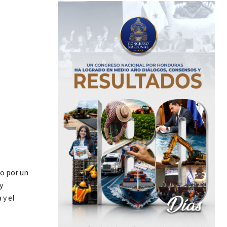
do por un
y
 y el