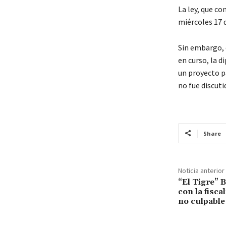
La ley, que co
miércoles 17 
Sin embargo, e
en curso, la 
un proyecto p
no fue discut
Share
Noticia anterior
“El Tigre” 
con la fisca
no culpable 