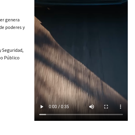
der genera
 de poderes y
y Seguridad,
io Público