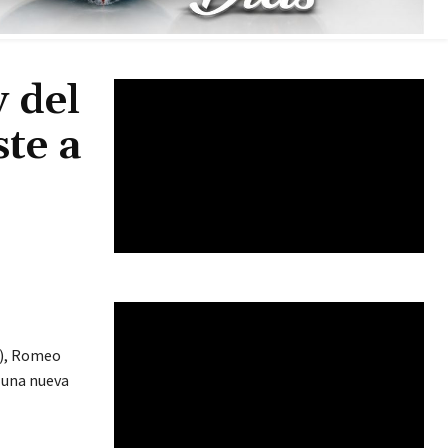
 del
te a
A), Romeo
r una nueva