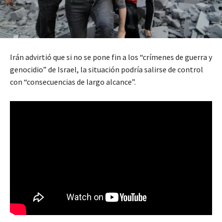
Irán advirtió que si no se pone fin a los “crímenes de guerra y
genocidio” de Israel, la situación podría salirse de control
con “consecuencias de largo alcance”.