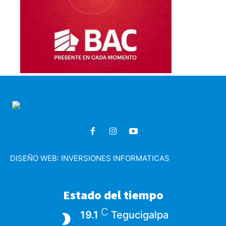
DISEÑO WEB:
INVERSIONES INFORMATICAS
Estado del tiempo
C
19.1
Tegucigalpa